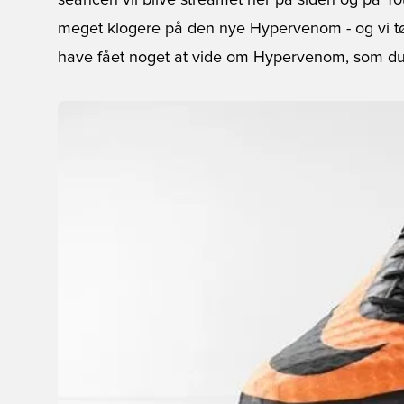
seancen vil blive streamet her på siden og på Yo
meget klogere på den nye Hypervenom - og vi tør
have fået noget at vide om Hypervenom, som du i