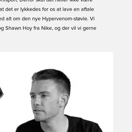
sport. Derfor skal det heller ikke være
t det er lykkedes for os at lave en aftale
ved alt om den nye Hypervenom-støvle. Vi
og Shawn Hoy fra Nike, og der vil vi gerne