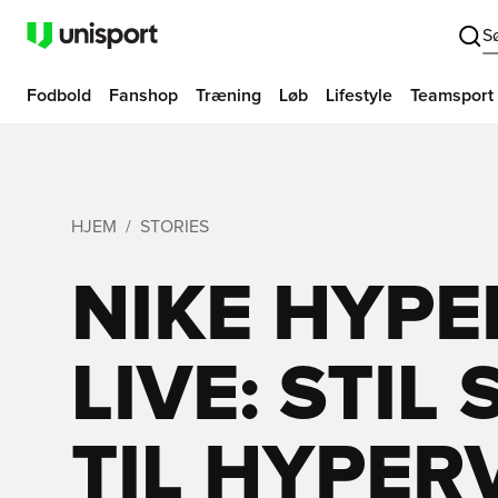
S
Fodbold
Fanshop
Træning
Løb
Lifestyle
Teamsport
HJEM
STORIES
NIKE HYP
LIVE: STI
TIL HYPE