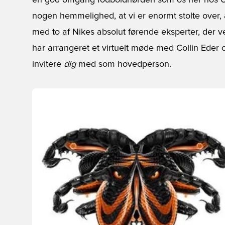
en god omgang fodboldnørderi som os her hos Uni
nogen hemmelighed, at vi er enormt stolte over, a
med to af Nikes absolut førende eksperter, der 
har arrangeret et virtuelt møde med Collin Eder 
invitere
dig
med som hovedperson.