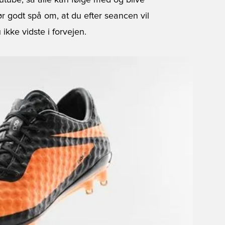
utube, så alle kan følge med og blive
 godt spå om, at du efter seancen vil
kke vidste i forvejen.