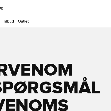
øg
Tilbud
Outlet
ERVENOM
L SPØRGSMÅL
RVENOMS