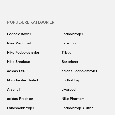
POPULÆRE KATEGORIER
Fodboldstøvler
Fodboldtrøjer
Nike Mercurial
Fanshop
Nike Fodboldstøvler
Tilbud
Nike Breakout
Barcelona
adidas F50
adidas Fodboldstøvler
Manchester United
Fodboldtøj
Arsenal
Liverpool
adidas Predator
Nike Phantom
Landsholdstrøjer
Fodboldtrøje Outlet