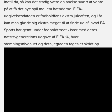
indtil da, så kan det stadig være en anelse svært at vente
på at få det nye spil mellem hænderne. FIFA-
udgivelsesdatoen er fodboldfans ekstra juleaften, og i år
kan man glæde sig ekstra meget til at finde ud af, hvad EA
Sports har gemt under fodboldtræet - især med deres
næste-generations udgave af FIFA 14, hvor
stemningsniveauet og detaljegraden tages et skridt op.