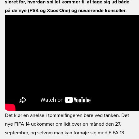
sløret for, hvordan spillet kommer til at tage sig ud både
på de nye (PS4 og Xbox One) og nuværende konsoller.
Det klør en anelse i tommelfingeren bare ved tanken. Det
nye FIFA 14 udkommer om lidt over en måned den 27.
september, og selvom man kan fornøje sig med FIFA 13