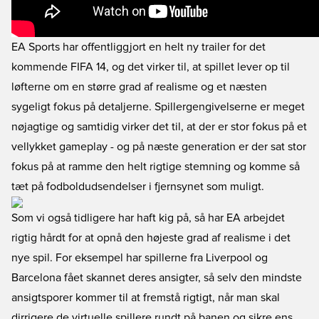
EA Sports har offentliggjort en helt ny trailer for det
kommende FIFA 14, og det virker til, at spillet lever op til
løfterne om en større grad af realisme og et næsten
sygeligt fokus på detaljerne. Spillergengivelserne er meget
nøjagtige og samtidig virker det til, at der er stor fokus på et
vellykket gameplay - og på næste generation er der sat stor
fokus på at ramme den helt rigtige stemning og komme så
tæt på fodboldudsendelser i fjernsynet som muligt.
Som vi også tidligere har haft kig på, så har EA arbejdet
rigtig hårdt for at opnå den højeste grad af realisme i det
nye spil. For eksempel har spillerne fra Liverpool og
Barcelona fået skannet deres ansigter, så selv den mindste
ansigtsporer kommer til at fremstå rigtigt, når man skal
dirrigere de virtuelle spillere rundt på banen og sikre ens