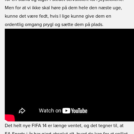
Men for at vi ikke skal høre på dem hele den næste uge,
kunne det være fedt, hvis I lige kunne give dem en
ordentlig omgang prygl og sætte dem på plads.
Det helt nye FIFA 14 er længe ventet, og det tegner til, at