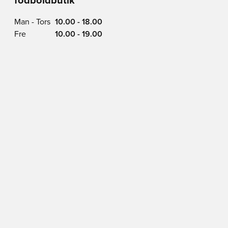
fodboldbutik
Man - Tors
10.00 - 18.00
Fre
10.00 - 19.00
Lør
10.00 - 17.00
Søn
11.00 - 16.00
Vimmelskaftet 42,
1161 Copenhagen
Se på Kort
BLIV MEDLEM I DAG
Få en 20% rabatkode
En klub på over 2 million medlemmer