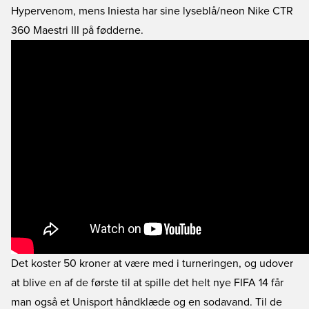
Hypervenom, mens Iniesta har sine lyseblå/neon Nike CTR
360 Maestri III på fødderne.
Det koster 50 kroner at være med i turneringen, og udover
at blive en af de første til at spille det helt nye FIFA 14 får
man også et Unisport håndklæde og en sodavand. Til de