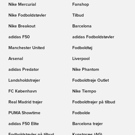
Nike Mercurial
Fanshop
Nike Fodboldstøvler
Tilbud
Nike Breakout
Barcelona
adidas F50
adidas Fodboldstøvler
Manchester United
Fodboldtøj
Arsenal
Liverpool
adidas Predator
Nike Phantom
Landsholdstrøjer
Fodboldtrøje Outlet
FC København
Nike Tiempo
Real Madrid trøjer
Fodboldtrøjer på tilbud
PUMA Showtime
Fodbolde
adidas F50 Elite
Barcelona trøjer
Fodboldstøvler på tilbud
Kunstgræs (AG)