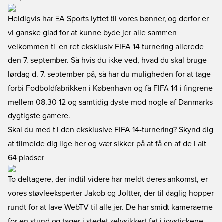
Heldigvis har EA Sports lyttet til vores bønner, og derfor er
vi ganske glad for at kunne byde jer alle sammen
velkommen til en ret eksklusiv FIFA 14 turnering allerede
den 7. september. Så hvis du ikke ved, hvad du skal bruge
lørdag d. 7. september på, så har du muligheden for at tage
forbi Fodboldfabrikken i København og få FIFA 14 i fingrene
mellem 08.30-12 og samtidig dyste mod nogle af Danmarks
dygtigste gamere.
Skal du med til den eksklusive FIFA 14-turnering? Skynd dig
at tilmelde dig lige her og vær sikker på at få en af de i alt
64 pladser
To deltagere, der indtil videre har meldt deres ankomst, er
vores støvleeksperter Jakob og Joltter, der til daglig hopper
rundt for at lave WebTV til alle jer. De har smidt kameraerne
for en stund og tager i stedet selvsikkert fat i joystickene.