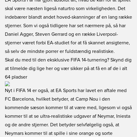
EA Sports i år har gjort absolut alt, hvad de kan for at spillet
skal være næsten ligeså naturtro som virkeligheden. Det
indebærer blandt andet hoved-skanninger af en lang række
stjerner. Som vi også tidligere har set nærmere på, så har
Daniel Agger, Steven Gerrard og en række Liverpool-
stjerner været forbi EA-studiet for at få skannet ansigterne,
så selv de mindste porrer er fuldstændig realistiske.
Skal du med til den eksklusive FIFA 14-turnering? Skynd dig
at tilmelde dig lige her og vær sikker på at få en af de i alt
64 pladser
Nyt i FIFA 14 er også, at EA Sports har lavet en aftale med
FC Barcelona, hvilket betyder, at Camp Nou i den
kommende sæson kommer til at være med, ligesom vi også
kommer til at se ultra-realistiske udgaver af Neymar, Iniesta
og de andre stjerner. Det betyder selvfølgelig også, at
Neymars kommer til at spille i sine orange og sorte