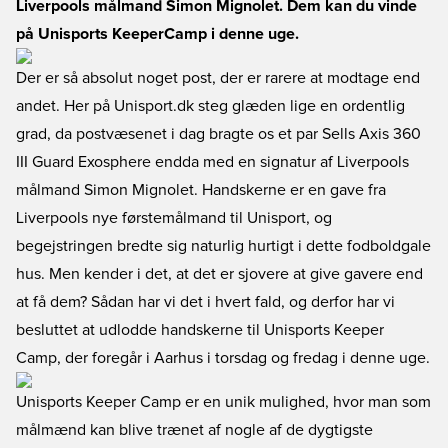
Liverpools målmand Simon Mignolet. Dem kan du vinde
på Unisports KeeperCamp i denne uge.
Der er så absolut noget post, der er rarere at modtage end
andet. Her på Unisport.dk steg glæden lige en ordentlig
grad, da postvæsenet i dag bragte os et par Sells Axis 360
III Guard Exosphere endda med en signatur af Liverpools
målmand Simon Mignolet. Handskerne er en gave fra
Liverpools nye førstemålmand til Unisport, og
begejstringen bredte sig naturlig hurtigt i dette fodboldgale
hus. Men kender i det, at det er sjovere at give gavere end
at få dem? Sådan har vi det i hvert fald, og derfor har vi
besluttet at udlodde handskerne til Unisports Keeper
Camp, der foregår i Aarhus i torsdag og fredag i denne uge.
Unisports Keeper Camp er en unik mulighed, hvor man som
målmænd kan blive trænet af nogle af de dygtigste