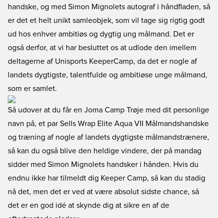
handske, og med Simon Mignolets autograf i håndfladen, så
er det et helt unikt samleobjek, som vil tage sig rigtig godt
ud hos enhver ambitiøs og dygtig ung målmand. Det er
også derfor, at vi har besluttet os at udlode den imellem
deltagerne af Unisports KeeperCamp, da det er nogle af
landets dygtigste, talentfulde og ambitiøse unge målmand,
som er samlet.
Så udover at du får en Joma Camp Trøje med dit personlige
navn på, et par Sells Wrap Elite Aqua VII Målmandshandske
og træning af nogle af landets dygtigste målmandstrænere,
så kan du også blive den heldige vindere, der på mandag
sidder med Simon Mignolets handsker i hånden. Hvis du
endnu ikke har tilmeldt dig Keeper Camp, så kan du stadig
nå det, men det er ved at være absolut sidste chance, så
det er en god idé at skynde dig at sikre en af de