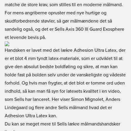
matche de store krav, som stilles til en moderne målmand.
For mens angriberne opruster med nye hurtige og
skudforbedrende støvler, så gør målmændene det så
sandelig også, og det er Sells Axis 360 III Guard Exosphere
et levende bevis på.
Handsken er lavet med det lækre Adhesion Ultra Latex, der
er et blot 4 mm tyndt latex-materiale, som er udviklet til at
give den absolut bedste boldføling og sikre, at man kan
holde fast på bolden selv under de vanskeligste og vådeste
forhold. Og hvis man frygter, at det blot er tomme ord uden
indhold, så kan man få syn for latexets kvalitet i en video,
som Sells har lanceret. Her viser Simon Mignolet, Anders
Lindegaard og flere andre Sells målmand hvad det er
Adhesion Ultra Latex kan.
Du kan se meget mere til Sells lækre målmandshandsker