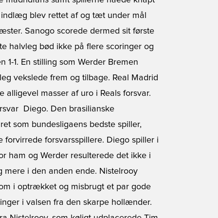
e madridfans samt spillerne nåede knapt
t indlæg blev rettet af og tæt under mål
æster. Sanogo scorede dermed sit første
ste halvleg bød ikke på flere scoringer og
en 1-1. En stilling som Werder Bremen
leg vekslede frem og tilbage. Real Madrid
alligevel masser af uro i Reals forsvar.
orsvar  Diego. Den brasilianske
året som bundesligaens bedste spiller,
orvirrede forsvarsspillere. Diego spiller i
or ham og Werder resulterede det ikke i
ing mere i den anden ende. Nistelrooy
som i optrækket og misbrugt et par gode
slinger i valsen fra den skarpe hollænder.