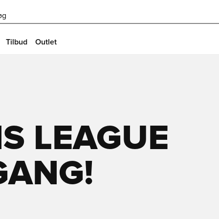
øg
Tilbud
Outlet
S LEAGUE
GANG!