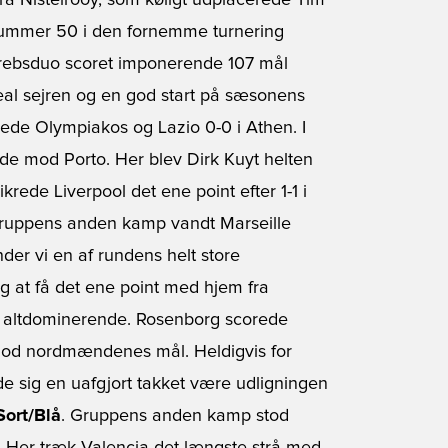
n fra Nistelrooy, som køligt udplacerede Tim
nummer 50 i den fornemme turnering 
rebsduo scoret imponerende 107 mål
al sejren og en god start på sæsonens
de Olympiakos og Lazio 0-0 i Athen. I
 ude mod Porto. Her blev Dirk Kuyt helten
krede Liverpool det ene point efter 1-1 i
 gruppens anden kamp vandt Marseille
der vi en af rundens helt store
g at få det ene point med hjem fra
r altdominerende. Rosenborg scorede
b mod nordmændenes mål. Heldigvis for
de sig en uafgjort takket være udligningen
Sort/Blå
. Gruppens anden kamp stod