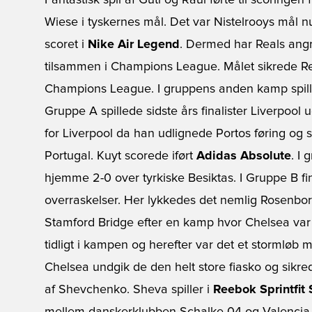
Fantastisk spil af Guti og Raul førte til scoringe
Wiese i tyskernes mål. Det var Nistelrooys mål 
scoret i
Nike Air Legend
. Dermed har Reals ang
tilsammen i Champions League. Målet sikrede Re
Champions League. I gruppens anden kamp spille
Gruppe A spillede sidste års finalister Liverpool
for Liverpool da han udlignede Portos føring og si
Portugal. Kuyt scorede iført
Adidas Absolute
. I
hjemme 2-0 over tyrkiske Besiktas. I Gruppe B fin
overraskelser. Her lykkedes det nemlig Rosenbor
Stamford Bridge efter en kamp hvor Chelsea va
tidligt i kampen og herefter var det et stormlø
Chelsea undgik de den helt store fiasko og sikre
af Shevchenko. Sheva spiller i
Reebok Sprintfit 