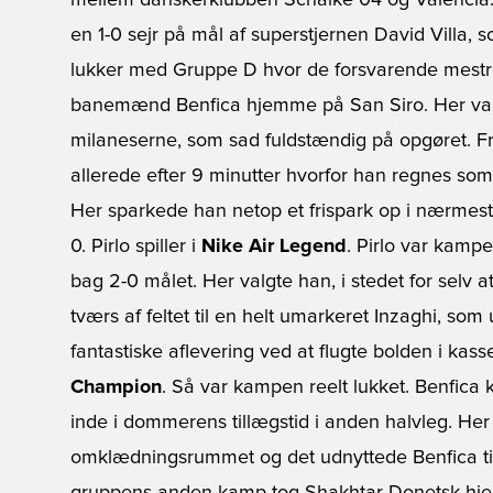
mellem danskerklubben Schalke 04 og Valencia.
en 1-0 sejr på mål af superstjernen David Villa, s
lukker med Gruppe D hvor de forsvarende mestre 
banemænd Benfica hjemme på San Siro. Her var der
milaneserne, som sad fuldstændig på opgøret. Fr
allerede efter 9 minutter hvorfor han regnes som 
Her sparkede han netop et frispark op i nærmest
0. Pirlo spiller i
Nike Air Legend
. Pirlo var kamp
bag 2-0 målet. Her valgte han, i stedet for selv a
tværs af feltet til en helt umarkeret Inzaghi, s
fantastiske aflevering ved at flugte bolden i kasse
Champion
. Så var kampen reelt lukket. Benfica k
inde i dommerens tillægstid i anden halvleg. Her
omklædningsrummet og det udnyttede Benfica til at 