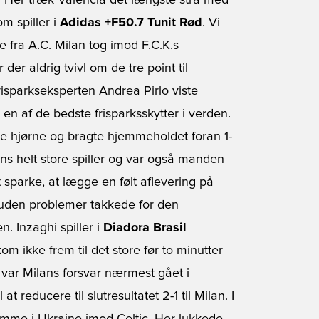
 Her træk Valencia det længste strå med
om spiller i
Adidas +F50.7 Tunit Rød
. Vi
fra A.C. Milan tog imod F.C.K.s
 aldrig tvivl om de tre point til
isparkseksperten Andrea Pirlo viste
en af de bedste frisparksskytter i verden.
e hjørne og bragte hjemmeholdet foran 1-
ens helt store spiller og var også manden
t sparke, at lægge en følt aflevering på
om uden problemer takkede for den
n. Inzaghi spiller i
Diadora Brasil
om ikke frem til det store før to minutter
 var Milans forsvar nærmest gået i
reducere til slutresultatet 2-1 til Milan. I