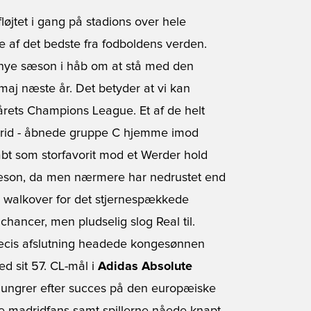
løjtet i gang på stadions over hele
 af det bedste fra fodboldens verden.
n nye sæson i håb om at stå med den
 maj næste år. Det betyder at vi kan
rets Champions League. Et af de helt
 Madrid - åbnede gruppe C hjemme imod
bt som storfavorit mod et Werder hold
 sæson, da men nærmere har nedrustet end
en walkover for det stjernespækkede
chancer, men pludselig slog Real til.
 præcis afslutning headede kongesønnen
d sit 57. CL-mål i
Adidas Absolute
r hungrer efter succes på den europæiske