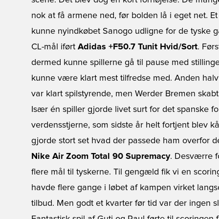
scene. Det blev dog en kort fornøjelse. De mang
nok at få armene ned, før bolden lå i eget net. E
kunne nyindkøbet Sanogo udligne for de tyske g
CL-mål iført
Adidas +F50.7 Tunit Hvid/Sort
. Før
dermed kunne spillerne gå til pause med stilling
kunne være klart mest tilfredse med. Anden halv
var klart spilstyrende, men Werder Bremen skabte 
Især én spiller gjorde livet surt for det spanske f
verdensstjerne, som sidste år helt fortjent blev k
gjorde stort set hvad der passede ham overfor de f
Nike Air Zoom Total 90 Supremacy
. Desværre f
flere mål til tyskerne. Til gengæld fik vi en scor
havde flere gange i løbet af kampen virket lang
tilbud. Men godt et kvarter før tid var der ingen 