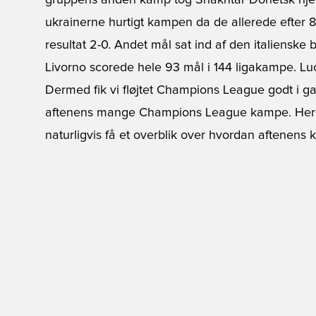
gruppens anden kamp tog Shakhtar Donetsk hjem
ukrainerne hurtigt kampen da de allerede efter 8
resultat 2-0. Andet mål sat ind af den italienske b
Livorno scorede hele 93 mål i 144 ligakampe. Luca
Dermed fik vi fløjtet Champions League godt i g
aftenens mange Champions League kampe. Her h
naturligvis få et overblik over hvordan aftenens 