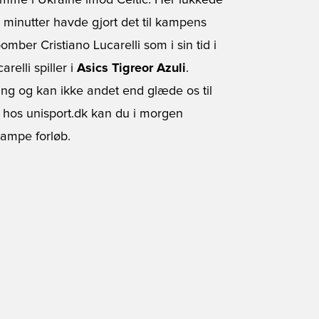
me i Ukraine imod Celtic. Her lukkede
 minutter havde gjort det til kampens
omber Cristiano Lucarelli som i sin tid i
relli spiller i
Asics Tigreor Azuli
.
ang og kan ikke andet end glæde os til
os unisport.dk kan du i morgen
kampe forløb.