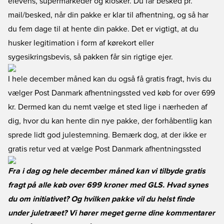
elevens, supermarkeder og kiosker. Du får besked pr.
mail/besked, når din pakke er klar til afhentning, og så har
du fem dage til at hente din pakke. Det er vigtigt, at du
husker legitimation i form af kørekort eller
sygesikringsbevis, så pakken får sin rigtige ejer.
I hele december måned kan du også få gratis fragt, hvis du
vælger Post Danmark afhentningssted ved køb for over 699
kr. Dermed kan du nemt vælge et sted lige i nærheden af
dig, hvor du kan hente din nye pakke, der forhåbentlig kan
sprede lidt god julestemning. Bemærk dog, at der ikke er
gratis retur ved at vælge Post Danmark afhentningssted
Fra i dag og hele december måned kan vi tilbyde gratis
fragt på alle køb over 699 kroner med GLS. Hvad synes
du om initiativet? Og hvilken pakke vil du helst finde
under juletræet? Vi hører meget gerne dine kommentarer