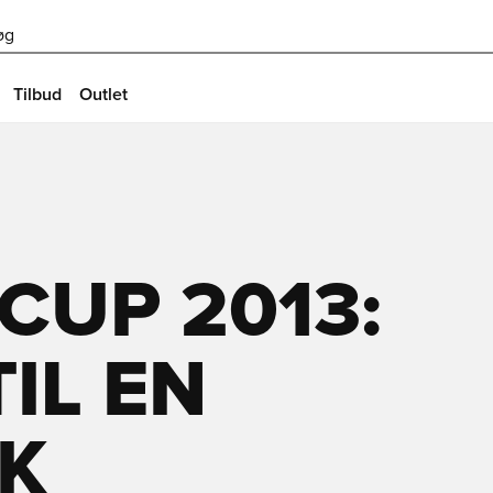
øg
Tilbud
Outlet
CUP 2013:
IL EN
SK