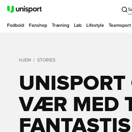
S
Fodbold
Fanshop
Træning
Løb
Lifestyle
Teamsport
HJEM
STORIES
UNISPORT 
VÆR MED T
FANTASTI