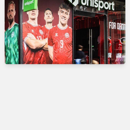
Verdens bedste
fodboldbutik
Man - Tors
10.00 - 18.00
Fre
10.00 - 19.00
Lør
10.00 - 17.00
Søn
11.00 - 16.00