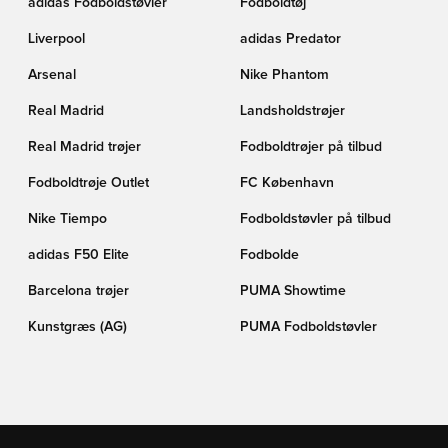
adidas Fodboldstøvler
Fodboldtøj
Liverpool
adidas Predator
Arsenal
Nike Phantom
Real Madrid
Landsholdstrøjer
Real Madrid trøjer
Fodboldtrøjer på tilbud
Fodboldtrøje Outlet
FC København
Nike Tiempo
Fodboldstøvler på tilbud
adidas F50 Elite
Fodbolde
Barcelona trøjer
PUMA Showtime
Kunstgræs (AG)
PUMA Fodboldstøvler