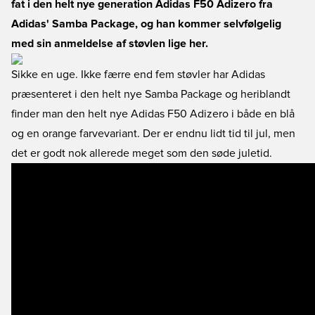
fat i den helt nye generation Adidas F50 Adizero fra
Adidas' Samba Package, og han kommer selvfølgelig
med sin anmeldelse af støvlen lige her.
Sikke en uge. Ikke færre end fem støvler har Adidas
præsenteret i den helt nye Samba Package og heriblandt
finder man den helt nye Adidas F50 Adizero i både en blå
og en orange farvevariant. Der er endnu lidt tid til jul, men
det er godt nok allerede meget som den søde juletid.