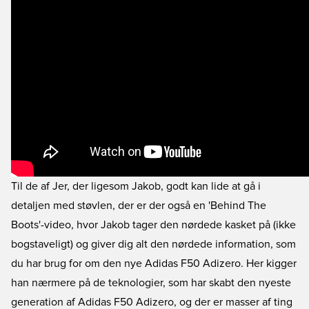
Til de af Jer, der ligesom Jakob, godt kan lide at gå i
detaljen med støvlen, der er der også en 'Behind The
Boots'-video, hvor Jakob tager den nørdede kasket på (ikke
bogstaveligt) og giver dig alt den nørdede information, som
du har brug for om den nye Adidas F50 Adizero. Her kigger
han nærmere på de teknologier, som har skabt den nyeste
generation af Adidas F50 Adizero, og der er masser af ting