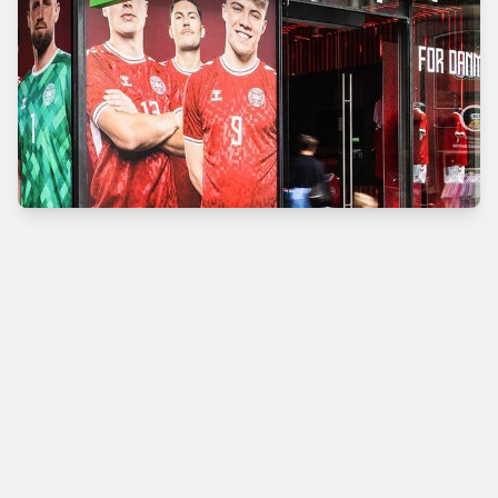
Verdens bedste
fodboldbutik
Man - Tors
10.00 - 18.00
Fre
10.00 - 19.00
Lør
10.00 - 17.00
Søn
11.00 - 16.00
Vimmelskaftet 42,