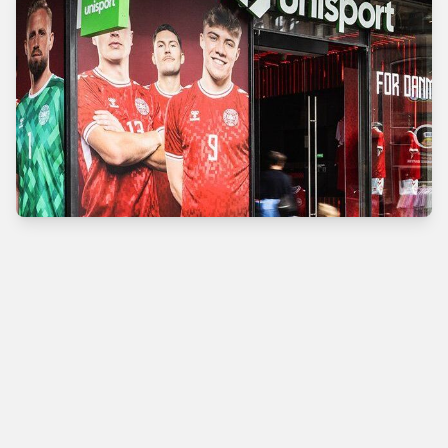
Verdens bedste
fodboldbutik
Man - Tors
10.00 - 18.00
Fre
10.00 - 19.00
Lør
10.00 - 17.00
Søn
11.00 - 16.00