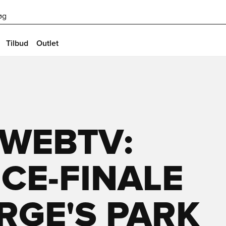
øg
Tilbud
Outlet
 WEBTV:
CE-FINALE
ORGE'S PARK