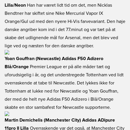
Lilla/Neon
Han har været lidt tid om det, men Nicklas
Bendtner har skiftet sine Nike Mercurial Vapor IX
Orange/Gul ud med den nyere Hi-Vis farvevariant. Den høje
danske angriber kom ind i det 77.minut og var tæt på at
skabe det udlignende mål for Arsenal, men det blev ved
lige ved og næsten for den danske angriber.
Yoan Gouffran (Newcastle) Adidas F50 Adizero
Blå/Orange
Premier League er på alle måder tæt og
uforudsigelig i år, og det understregede Tottenham ved lidt
overraskende at tabe til Newcastle. Det lykkes ikke for
Tottenham at lukke ned for Newcastle og Yoan Gouffran,
der med de helt nye Adidas F50 Adizero i Blå/Orange
skabte en stor sambafest for Newcastle supporterne.
Martin Demichelis (Manchester City) Adidas ADipure
11pro II Lilla
Overraskende var det også, at Manchester City