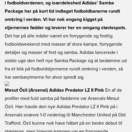
i fodboldverdenen, og isærdeleshed Adidas' Samba
Package har på kort tid indtaget fodboldbanerne rundt
omkring i verden. Vi har nok engang kigget på
stjernernes fødder og leverer her en omgang støvlespots.
Det har på alle måder været en forrygende og festlig
fodboldweekend med masser af store kampe, forrygende
detaljer og masser af fest og samba. Adidas lancerede i
sidste uge den helt nye Samba Package og at bedømme ud
fra et blik på fodboldstjernerne rundt omkring i verden, så
har sambarytmerne for alvor spredt sig.
Mesut Özil (Arsenal) Adidas Predator LZ II Pink
En af de
profiler med fuld samba på fødderne var Arsenals Mesut
Özil. Han havde den nye Adidas Predator LZ II Pink på i
Arsenals snævre 1-0 nederlag til Manchester United på Old
Trafford. Özil kunne nok have håbet på en bedre debut til
støvlerne, men ligesom kampen var en forrygende