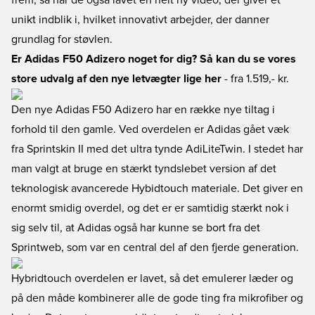
frem, så har de også lavet en helt ny video, der giver et
unikt indblik i, hvilket innovativt arbejder, der danner
grundlag for støvlen.
Er Adidas F50 Adizero noget for dig? Så kan du se vores
store udvalg af den nye letvægter lige her
- fra 1.519,- kr.
Den nye Adidas F50 Adizero har en række nye tiltag i
forhold til den gamle. Ved overdelen er Adidas gået væk
fra Sprintskin II med det ultra tynde AdiLiteTwin. I stedet har
man valgt at bruge en stærkt tyndslebet version af det
teknologisk avancerede Hybidtouch materiale. Det giver en
enormt smidig overdel, og det er er samtidig stærkt nok i
sig selv til, at Adidas også har kunne se bort fra det
Sprintweb, som var en central del af den fjerde generation.
Hybridtouch overdelen er lavet, så det emulerer læder og
på den måde kombinerer alle de gode ting fra mikrofiber og