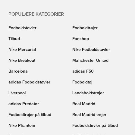
POPULÆRE KATEGORIER
Fodboldstøvler
Fodboldtrøjer
Tilbud
Fanshop
Nike Mercurial
Nike Fodboldstøvler
Nike Breakout
Manchester United
Barcelona
adidas F50
adidas Fodboldstøvler
Fodboldtøj
Liverpool
Landsholdstrøjer
adidas Predator
Real Madrid
Fodboldtrøjer på tilbud
Real Madrid trøjer
Nike Phantom
Fodboldstøvler på tilbud