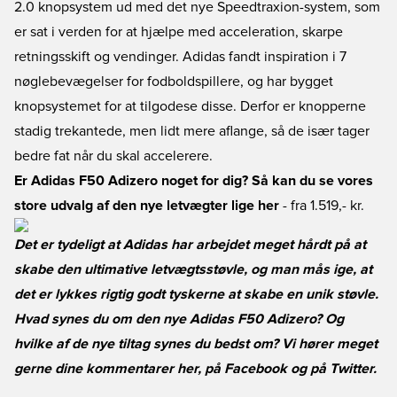
2.0 knopsystem ud med det nye Speedtraxion-system, som
er sat i verden for at hjælpe med acceleration, skarpe
retningsskift og vendinger. Adidas fandt inspiration i 7
nøglebevægelser for fodboldspillere, og har bygget
knopsystemet for at tilgodese disse. Derfor er knopperne
stadig trekantede, men lidt mere aflange, så de især tager
bedre fat når du skal accelerere.
Er Adidas F50 Adizero noget for dig? Så kan du se vores
store udvalg af den nye letvægter lige her
- fra 1.519,- kr.
Det er tydeligt at Adidas har arbejdet meget hårdt på at
skabe den ultimative letvægtsstøvle, og man mås ige, at
det er lykkes rigtig godt tyskerne at skabe en unik støvle.
Hvad synes du om den nye Adidas F50 Adizero? Og
hvilke af de nye tiltag synes du bedst om? Vi hører meget
gerne dine kommentarer her, på
Facebook
og på
Twitter
.