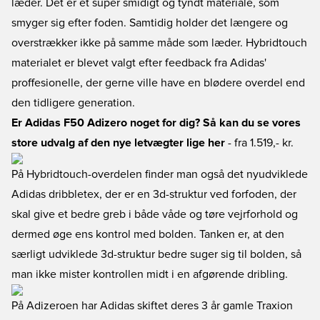
læder. Det er et super smidigt og tyndt materiale, som
smyger sig efter foden. Samtidig holder det længere og
overstrækker ikke på samme måde som læder. Hybridtouch
materialet er blevet valgt efter feedback fra Adidas'
proffesionelle, der gerne ville have en blødere overdel end
den tidligere generation.
Er Adidas F50 Adizero noget for dig? Så kan du se vores
store udvalg af den nye letvægter lige her
- fra 1.519,- kr.
På Hybridtouch-overdelen finder man også det nyudviklede
Adidas dribbletex, der er en 3d-struktur ved forfoden, der
skal give et bedre greb i både våde og tøre vejrforhold og
dermed øge ens kontrol med bolden. Tanken er, at den
særligt udviklede 3d-struktur bedre suger sig til bolden, så
man ikke mister kontrollen midt i en afgørende dribling.
På Adizeroen har Adidas skiftet deres 3 år gamle Traxion