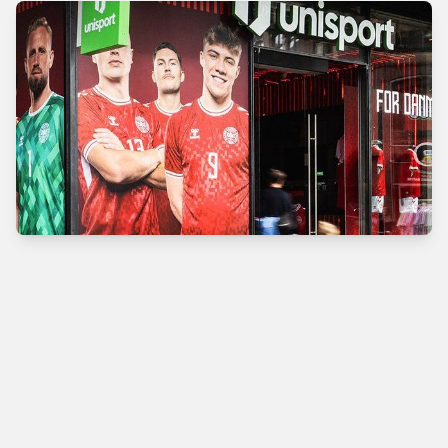
Verdens bedste
fodboldbutik
Man - Tors
10.00 - 18.00
Fre
10.00 - 19.00
Lør
10.00 - 17.00