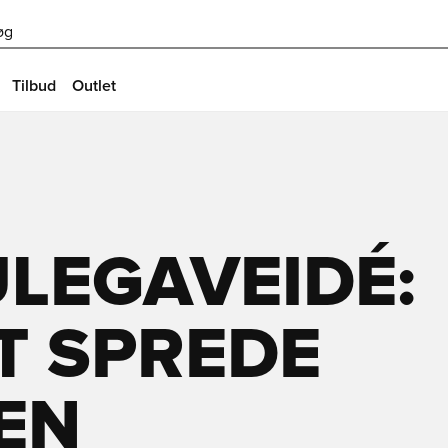
øg
Tilbud
Outlet
LEGAVEIDÉ:
AT SPREDE
EN