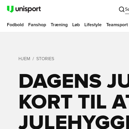
S
Fodbold
Fanshop
Træning
Løb
Lifestyle
Teamsport
HJEM
STORIES
DAGENS JU
KORT TIL 
JULEHYGG