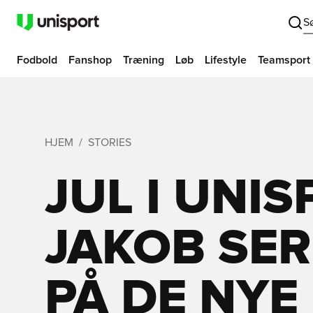
S
Fodbold
Fanshop
Træning
Løb
Lifestyle
Teamsport
HJEM
STORIES
JUL I UNIS
JAKOB SE
PÅ DE NYE