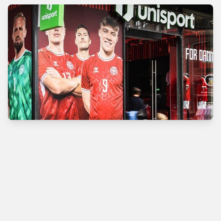
Verdens bedste
fodboldbutik
Man - Tors
10.00 - 18.00
Fre
10.00 - 19.00
Lør
10.00 - 17.00