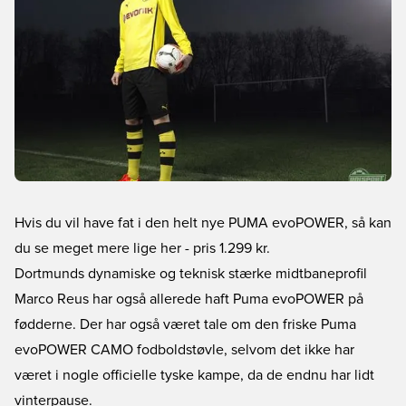
Hvis du vil have fat i den helt nye PUMA evoPOWER, så kan
du se meget mere lige her
- pris 1.299 kr.
Dortmunds dynamiske og teknisk stærke midtbaneprofil
Marco Reus har også allerede haft Puma evoPOWER på
fødderne. Der har også været tale om den friske Puma
evoPOWER CAMO fodboldstøvle, selvom det ikke har
været i nogle officielle tyske kampe, da de endnu har lidt
vinterpause.