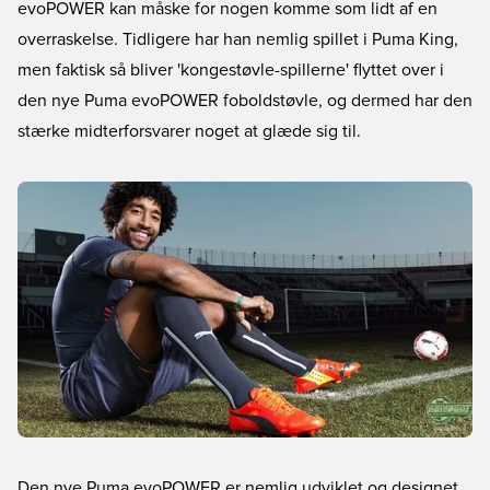
evoPOWER kan måske for nogen komme som lidt af en
overraskelse. Tidligere har han nemlig spillet i Puma King,
men faktisk så bliver 'kongestøvle-spillerne' flyttet over i
den nye Puma evoPOWER foboldstøvle, og dermed har den
stærke midterforsvarer noget at glæde sig til.
Den nye Puma evoPOWER er nemlig udviklet og designet