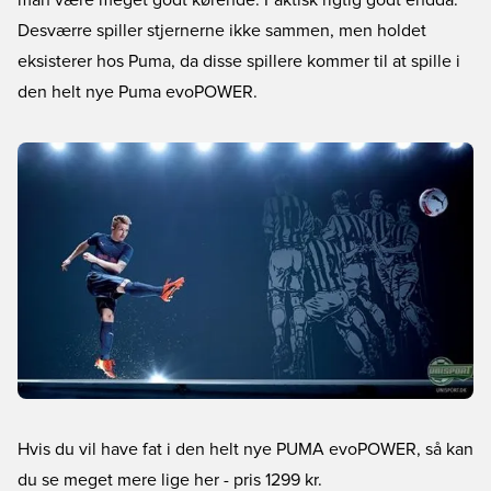
man være meget godt kørende. Faktisk rigtig godt endda.
Desværre spiller stjernerne ikke sammen, men holdet
eksisterer hos Puma, da disse spillere kommer til at spille i
den helt nye Puma evoPOWER.
Hvis du vil have fat i den helt nye PUMA evoPOWER, så kan
du se meget mere lige her
- pris 1299 kr.