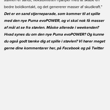
støvlen er sandt, fleksibiliteten hjælper med at skabe en
bedre boldkontakt, og det genererer masser af skudkraft."
Det er en sand stjerneparade, som kommer til at spille
med den nye Puma evoPOWER, og vi skal nok få masser
af mål at se fra støvlen. Måske allerede i weekenden?
Hvad synes du om den nye Puma evoPOWER? Og kunne
du også godt tænke dig at spille i støvlen? Vi hører meget
gerne dine kommentarer her, på
Facebook
og på
Twitter