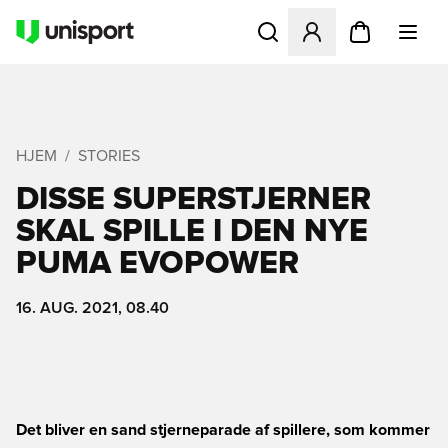
Åbner en Modal til at logge 
HJEM
STORIES
DISSE SUPERSTJERNER
SKAL SPILLE I DEN NYE
PUMA EVOPOWER
16. AUG. 2021, 08.40
Det bliver en sand stjerneparade af spillere, som kommer