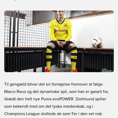
Til gengæld bliver det en fornøjelse fremover at følge
Marco Reus og det dynamiske spil, som han er garant for,
iklædt den helt nye Puma evoPOWER. Dortmund spiller
som bekendt med om det tyske mesterskab, og i
Champions League sluttede de som 1'er i den vel nok