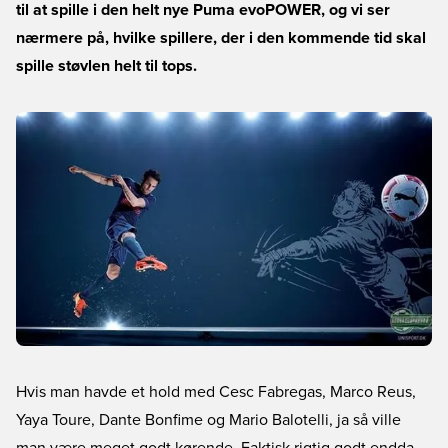
til at spille i den helt nye Puma evoPOWER, og vi ser
nærmere på, hvilke spillere, der i den kommende tid skal
spille støvlen helt til tops.
Hvis man havde et hold med Cesc Fabregas, Marco Reus,
Yaya Toure, Dante Bonfime og Mario Balotelli, ja så ville