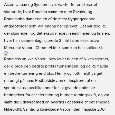
Asien. Japan og Sydkorea var værter for en storartet
slutrunde, hvor Ronaldo sammen med Rivaldo og
Ronaldinho dannede en af de mest frygtingydende
angrebstrioer som VM endnu har oplevet. Det var dog R9
der skinnede - og det ekstra meget i semifinalen og finalen,
hvor han sammenlagt scorede 3 mål i sine eksklusive
Mercurial Vapor I Chrome/Lime, som kun han spillede i.
Ronaldos unikke Vapor I blev lavet til den af Nikes stjerner,
der gjorde den bedste profil i turneringen, og da R9 havde
en bedre turnering end bl.a. Henry og Totti, faldt valget
naturligt på ham. Fodboldstøvlen er inspireret af en
sprinterskos specifikationer for, at give de optimale
betingelser for acceleration og hurtige retningsskift, og var
samtidig udstyret med en overdel i ét stykke af det smidige
NikeSKIN. Samtidig knækkede Vapor I den magiske 200