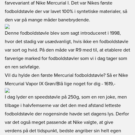
farvevariant af Nike Mercurial I. Det var Nikes første
fodboldstøvle der var lavet 100% i syntetiske materialer, så
den var på mange måder banebrydende.
Denne fodboldstøvle blev som sagt introduceret i 1998,
hvor det stadig var usædvanligt, hvis ikke en fodboldstøvle
var sort og hvid. På den måde var R9 med til, at etablere det
farverige marked for fodboldstøvler som vi i dag tager som
en ren selvfølge.
Vil du hylde den første Mercurial fodboldstøvle? Så er Nike
Mercurial Vapor IX Grøn/Blå lige noget for dig
- 1619,-
I dag lyder en speedstøvle på 250g, som en ren joke, men
tilbage i halvfemserne var det den med afstand letteste
fodboldstøvle der nogensinde havde set dagens lys. Derfor
var det også meget passende at Nike valgte, at give
verdens på det tidspunkt, bedste angriber sin helt egen