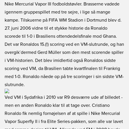
Nike Mercurial Vapor III fodboldstøvler. Brasserne vadede
igennem gruppespillet med tre sejre, i lige så mange
kampe. Tilskuerne på FIFA WM Stadion i Dortmund blev d.
27. juni 2006 vidne til et stykke historie da Ronaldo
scorede til 1-0 i Brasiliens ottendedelsfinale mod Ghana.
Det var Ronaldos 15.(!) scoring ved en VM-slutrunde, og han
overgik¨dermed Gerd Müller som den mest scorende spiller
i VM-historien. Det blev imidlertid også Ronaldos sidste
scoring ved VM, da Brasilien tabte kvartfinalen til Frankrig
med 1-0. Ronaldo nåede op på tre scoringer i sin sidste VM-
slutrunde.
Ved VM i Sydafrika i 2010 var R9 desværre ude af billedet -
men en anden Ronaldo klar til at tage over. Cristiano
Ronaldo fik nemlig fornøjelsen af at spille i Nike Mercurial
Vapor Superfly II i fra Elite Series-pakken, som alle var lavet