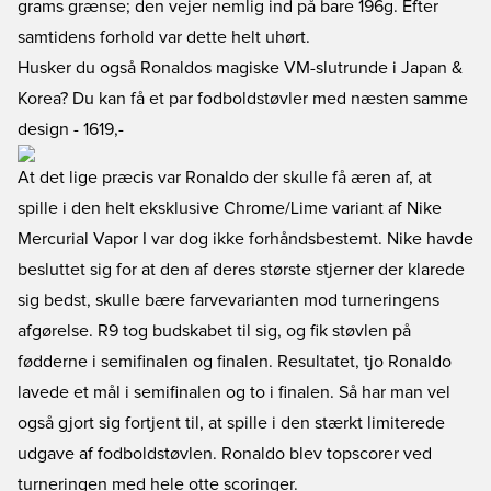
grams grænse; den vejer nemlig ind på bare 196g. Efter
samtidens forhold var dette helt uhørt.
Husker du også Ronaldos magiske VM-slutrunde i Japan &
Korea? Du kan få et par fodboldstøvler med næsten samme
design
- 1619,-
At det lige præcis var Ronaldo der skulle få æren af, at
spille i den helt eksklusive Chrome/Lime variant af Nike
Mercurial Vapor I var dog ikke forhåndsbestemt. Nike havde
besluttet sig for at den af deres største stjerner der klarede
sig bedst, skulle bære farvevarianten mod turneringens
afgørelse. R9 tog budskabet til sig, og fik støvlen på
fødderne i semifinalen og finalen. Resultatet, tjo Ronaldo
lavede et mål i semifinalen og to i finalen. Så har man vel
også gjort sig fortjent til, at spille i den stærkt limiterede
udgave af fodboldstøvlen. Ronaldo blev topscorer ved
turneringen med hele otte scoringer.