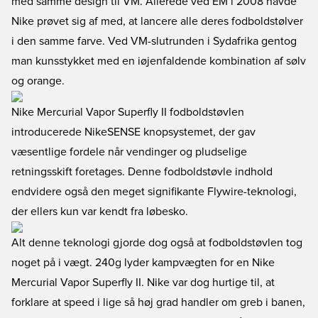
med samme design til VM. Allerede ved EM i 2008 havde
Nike prøvet sig af med, at lancere alle deres fodboldstølver
i den samme farve. Ved VM-slutrunden i Sydafrika gentog
man kunsstykket med en iøjenfaldende kombination af sølv
og orange.
Nike Mercurial Vapor Superfly II fodboldstøvlen
introducerede NikeSENSE knopsystemet, der gav
væsentlige fordele når vendinger og pludselige
retningsskift foretages. Denne fodboldstøvle indhold
endvidere også den meget signifikante Flywire-teknologi,
der ellers kun var kendt fra løbesko.
Alt denne teknologi gjorde dog også at fodboldstøvlen tog
noget på i vægt. 240g lyder kampvægten for en Nike
Mercurial Vapor Superfly II. Nike var dog hurtige til, at
forklare at speed i lige så høj grad handler om greb i banen,