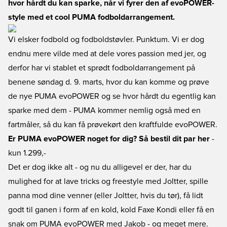
hvor hårdt du kan sparke, når vi fyrer den af evoPOWER-
style med et cool PUMA fodboldarrangement.
Vi elsker fodbold og fodboldstøvler. Punktum. Vi er dog
endnu mere vilde med at dele vores passion med jer, og
derfor har vi stablet et sprødt fodboldarrangement på
benene søndag d. 9. marts, hvor du kan komme og prøve
de nye PUMA evoPOWER og se hvor hårdt du egentlig kan
sparke med dem - PUMA kommer nemlig også med en
fartmåler, så du kan få prøvekørt den kraftfulde evoPOWER.
Er PUMA evoPOWER noget for dig? Så bestil dit par her
-
kun 1.299,-
Det er dog ikke alt - og nu du alligevel er der, har du
mulighed for at lave tricks og freestyle med Joltter, spille
panna mod dine venner (eller Joltter, hvis du tør), få lidt
godt til ganen i form af en kold, kold Faxe Kondi eller få en
snak om PUMA evoPOWER med Jakob - og meget mere.