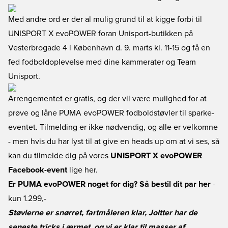
Med andre ord er der al mulig grund til at kigge forbi til
UNISPORT X evoPOWER foran Unisport-butikken på
Vesterbrogade 4 i København d. 9. marts kl. 11-15 og få en
fed fodboldoplevelse med dine kammerater og Team
Unisport.
Arrengementet er gratis, og der vil være mulighed for at
prøve og låne PUMA evoPOWER fodboldstøvler til sparke-
eventet. Tilmelding er ikke nødvendig, og alle er velkomne
- men hvis du har lyst til at give en heads up om at vi ses, så
kan du tilmelde dig på vores
UNISPORT X evoPOWER
Facebook-event
lige her.
Er PUMA evoPOWER noget for dig? Så bestil dit par her
-
kun 1.299,-
Støvlerne er snørret, fartmåleren klar, Joltter har de
seneste tricks i ærmet, og vi er klar til masser af