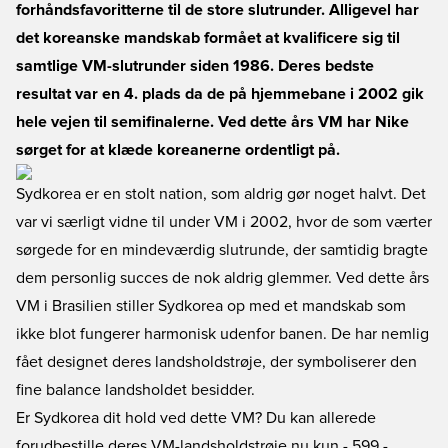
forhåndsfavoritterne til de store slutrunder. Alligevel har
det koreanske mandskab formået at kvalificere sig til
samtlige VM-slutrunder siden 1986. Deres bedste
resultat var en 4. plads da de på hjemmebane i 2002 gik
hele vejen til semifinalerne. Ved dette års VM har Nike
sørget for at klæde koreanerne ordentligt på.
Sydkorea er en stolt nation, som aldrig gør noget halvt. Det
var vi særligt vidne til under VM i 2002, hvor de som værter
sørgede for en mindeværdig slutrunde, der samtidig bragte
dem personlig succes de nok aldrig glemmer. Ved dette års
VM i Brasilien stiller Sydkorea op med et mandskab som
ikke blot fungerer harmonisk udenfor banen. De har nemlig
fået designet deres landsholdstrøje, der symboliserer den
fine balance landsholdet besidder.
Er Sydkorea dit hold ved dette VM? Du kan allerede
forudbestille deres VM-landsholdstrøje nu
kun - 599,-