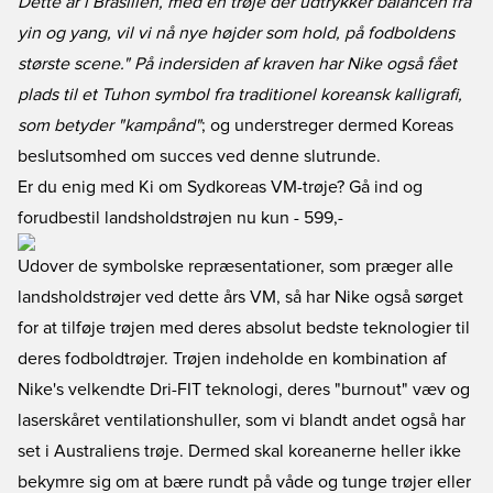
Dette år i Brasilien, med en trøje der udtrykker balancen fra
yin og yang, vil vi nå nye højder som hold, på fodboldens
største scene." På indersiden af kraven har Nike også fået
plads til et Tuhon symbol fra traditionel koreansk kalligrafi,
som betyder "kampånd"
; og understreger dermed Koreas
beslutsomhed om succes ved denne slutrunde.
Er du enig med Ki om Sydkoreas VM-trøje? Gå ind og
forudbestil landsholdstrøjen nu
kun - 599,-
Udover de symbolske repræsentationer, som præger alle
landsholdstrøjer ved dette års VM, så har Nike også sørget
for at tilføje trøjen med deres absolut bedste teknologier til
deres fodboldtrøjer. Trøjen indeholde en kombination af
Nike's velkendte Dri-FIT teknologi, deres "burnout" væv og
laserskåret ventilationshuller, som vi blandt andet også har
set i Australiens trøje. Dermed skal koreanerne heller ikke
bekymre sig om at bære rundt på våde og tunge trøjer eller