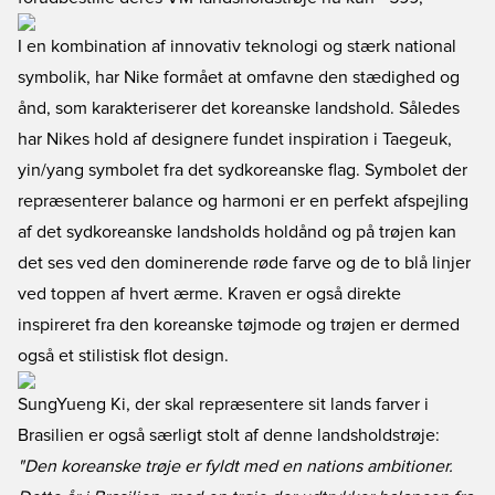
I en kombination af innovativ teknologi og stærk national
symbolik, har Nike formået at omfavne den stædighed og
ånd, som karakteriserer det koreanske landshold. Således
har Nikes hold af designere fundet inspiration i Taegeuk,
yin/yang symbolet fra det sydkoreanske flag. Symbolet der
repræsenterer balance og harmoni er en perfekt afspejling
af det sydkoreanske landsholds holdånd og på trøjen kan
det ses ved den dominerende røde farve og de to blå linjer
ved toppen af hvert ærme. Kraven er også direkte
inspireret fra den koreanske tøjmode og trøjen er dermed
også et stilistisk flot design.
SungYueng Ki, der skal repræsentere sit lands farver i
Brasilien er også særligt stolt af denne landsholdstrøje:
"Den koreanske trøje er fyldt med en nations ambitioner.