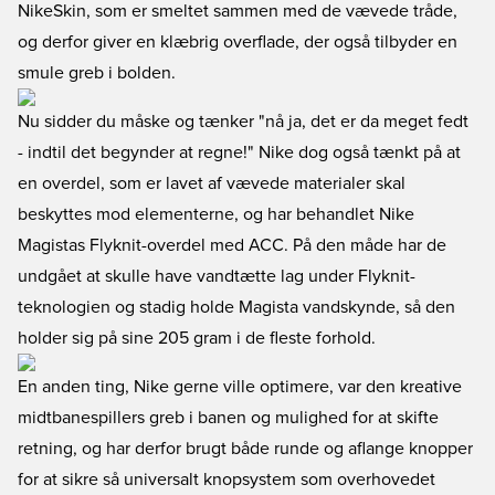
NikeSkin, som er smeltet sammen med de vævede tråde,
og derfor giver en klæbrig overflade, der også tilbyder en
smule greb i bolden.
Nu sidder du måske og tænker "nå ja, det er da meget fedt
- indtil det begynder at regne!" Nike dog også tænkt på at
en overdel, som er lavet af vævede materialer skal
beskyttes mod elementerne, og har behandlet Nike
Magistas Flyknit-overdel med ACC. På den måde har de
undgået at skulle have vandtætte lag under Flyknit-
teknologien og stadig holde Magista vandskynde, så den
holder sig på sine 205 gram i de fleste forhold.
En anden ting, Nike gerne ville optimere, var den kreative
midtbanespillers greb i banen og mulighed for at skifte
retning, og har derfor brugt både runde og aflange knopper
for at sikre så universalt knopsystem som overhovedet