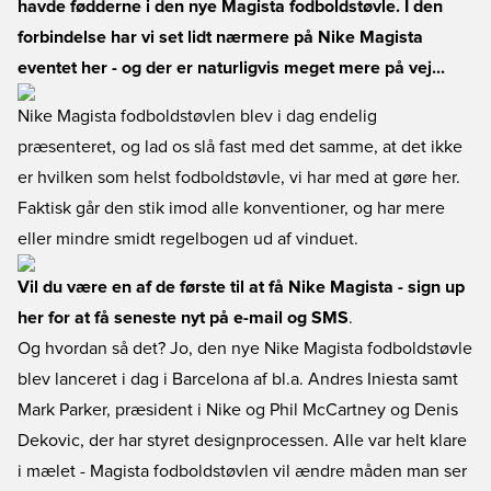
havde fødderne i den nye Magista fodboldstøvle. I den
forbindelse har vi set lidt nærmere på Nike Magista
eventet her - og der er naturligvis meget mere på vej...
Nike Magista fodboldstøvlen blev i dag endelig
præsenteret, og lad os slå fast med det samme, at det ikke
er hvilken som helst fodboldstøvle, vi har med at gøre her.
Faktisk går den stik imod alle konventioner, og har mere
eller mindre smidt regelbogen ud af vinduet.
Vil du være en af de første til at få Nike Magista - sign up
her for at få seneste nyt på e-mail og SMS
.
Og hvordan så det? Jo, den nye Nike Magista fodboldstøvle
blev lanceret i dag i Barcelona af bl.a. Andres Iniesta samt
Mark Parker, præsident i Nike og Phil McCartney og Denis
Dekovic, der har styret designprocessen. Alle var helt klare
i mælet - Magista fodboldstøvlen vil ændre måden man ser