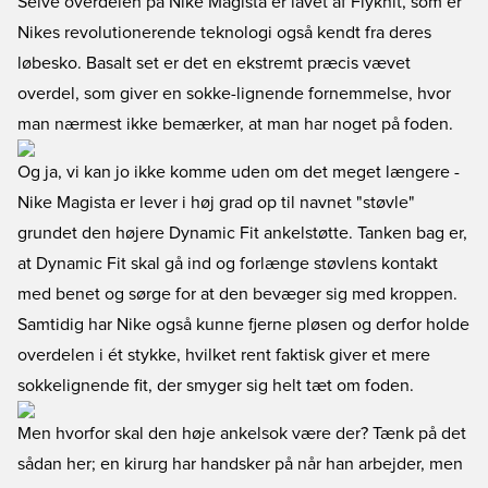
Selve overdelen på Nike Magista er lavet af Flyknit, som er
Nikes revolutionerende teknologi også kendt fra deres
løbesko. Basalt set er det en ekstremt præcis vævet
overdel, som giver en sokke-lignende fornemmelse, hvor
man nærmest ikke bemærker, at man har noget på foden.
Og ja, vi kan jo ikke komme uden om det meget længere -
Nike Magista er lever i høj grad op til navnet "støvle"
grundet den højere Dynamic Fit ankelstøtte. Tanken bag er,
at Dynamic Fit skal gå ind og forlænge støvlens kontakt
med benet og sørge for at den bevæger sig med kroppen.
Samtidig har Nike også kunne fjerne pløsen og derfor holde
overdelen i ét stykke, hvilket rent faktisk giver et mere
sokkelignende fit, der smyger sig helt tæt om foden.
Men hvorfor skal den høje ankelsok være der? Tænk på det
sådan her; en kirurg har handsker på når han arbejder, men