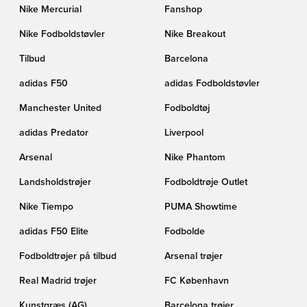
Nike Mercurial
Fanshop
Nike Fodboldstøvler
Nike Breakout
Tilbud
Barcelona
adidas F50
adidas Fodboldstøvler
Manchester United
Fodboldtøj
adidas Predator
Liverpool
Arsenal
Nike Phantom
Landsholdstrøjer
Fodboldtrøje Outlet
Nike Tiempo
PUMA Showtime
adidas F50 Elite
Fodbolde
Fodboldtrøjer på tilbud
Arsenal trøjer
Real Madrid trøjer
FC København
Kunstgræs (AG)
Barcelona trøjer