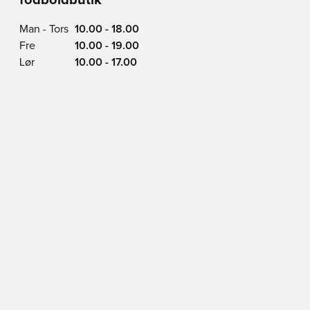
fodboldbutik
Man - Tors
10.00 - 18.00
Fre
10.00 - 19.00
Lør
10.00 - 17.00
Søn
11.00 - 16.00
Vimmelskaftet 42,
1161 Copenhagen
Se på Kort
BLIV MEDLEM I DAG
Få en 20% rabatkode
En klub på over 2 million medlemmer