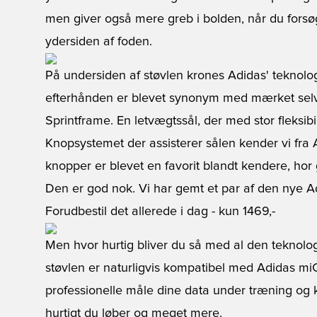
men giver også mere greb i bolden, når du fors
ydersiden af foden.
På undersiden af støvlen krones Adidas' teknol
efterhånden er blevet synonym med mærket selv
Sprintframe. En letvægtssål, der med stor fleksibi
Knopsystemet der assisterer sålen kender vi fra
knopper er blevet en favorit blandt kendere, hor 
Den er god nok. Vi har gemt et par af den nye Ad
Forudbestil det allerede i dag
- kun 1469,-
Men hvor hurtig bliver du så med al den teknologi
støvlen er naturligvis kompatibel med Adidas mi
professionelle måle dine data under træning og 
hurtigt du løber og meget mere.