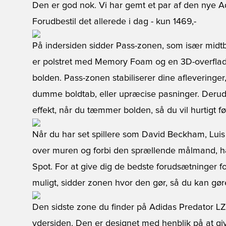
Den er god nok. Vi har gemt et par af den nye Ad
Forudbestil det allerede i dag
- kun 1469,-
På indersiden sidder Pass-zonen, som især midtba
er polstret med Memory Foam og en 3D-overfladete
bolden. Pass-zonen stabiliserer dine afleveringe
dumme boldtab, eller upræcise pasninger. Der
effekt, når du tæmmer bolden, så du vil hurtigt føle
Når du har set spillere som David Beckham, Luis
over muren og forbi den sprællende målmand, h
Spot. For at give dig de bedste forudsætninger f
muligt, sidder zonen hvor den gør, så du kan gøre
Den sidste zone du finder på Adidas Predator LZ I
ydersiden. Den er designet med henblik på at give