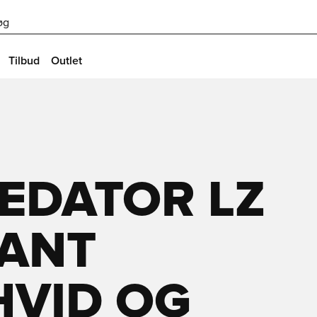
øg
Tilbud
Outlet
EDATOR LZ
GANT
HVID OG