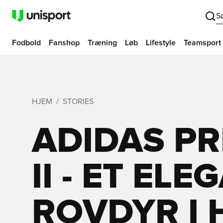
S
Fodbold
Fanshop
Træning
Løb
Lifestyle
Teamsport
HJEM
STORIES
ADIDAS PR
II - ET ELE
ROVDYR I 