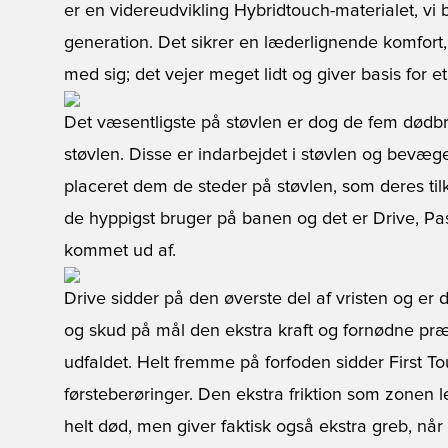
er en videreudvikling Hybridtouch-materialet, vi b
generation. Det sikrer en læderlignende komfort,
med sig; det vejer meget lidt og giver basis for 
Det væsentligste på støvlen er dog de fem dødbri
støvlen. Disse er indarbejdet i støvlen og bevæger 
placeret dem de steder på støvlen, som deres til
de hyppigst bruger på banen og det er Drive, Pas
kommet ud af.
Drive sidder på den øverste del af vristen og er d
og skud på mål den ekstra kraft og fornødne præ
udfaldet. Helt fremme på forfoden sidder First T
førsteberøringer. Den ekstra friktion som zonen l
helt død, men giver faktisk også ekstra greb, når 