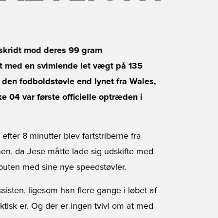
skridt mod deres 99 gram
ht med en svimlende let vægt på 135
r den fodboldstøvle end lynet fra Wales,
04 var første officielle optræden i
ter 8 minutter blev fartstriberne fra
enen, da Jese måtte lade sig udskifte med
buten med sine nye speedstøvler.
isten, ligesom han flere gange i løbet af
aktisk er. Og der er ingen tvivl om at med