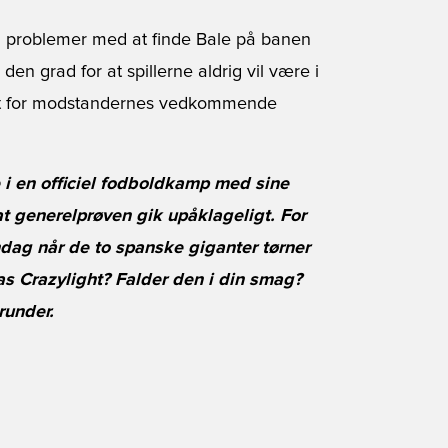
i problemer med at finde Bale på banen
 den grad for at spillerne aldrig vil være i
lket for modstandernes vedkommende
e i en officiel fodboldkamp med sine
at generelprøven gik upåklageligt. For
ndag når de to spanske giganter tørner
s Crazylight? Falder den i din smag?
runder.