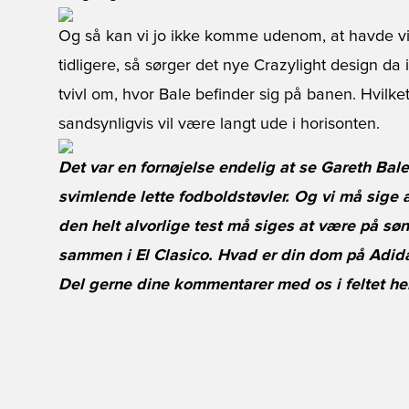
Og så kan vi jo ikke komme udenom, at havde v
tidligere, så sørger det nye Crazylight design da i
tvivl om, hvor Bale befinder sig på banen. Hvi
sandsynligvis vil være langt ude i horisonten.
Det var en fornøjelse endelig at se Gareth Bal
svimlende lette fodboldstøvler. Og vi må sige 
den helt alvorlige test må siges at være på sø
sammen i El Clasico. Hvad er din dom på Adida
Del gerne dine kommentarer med os i feltet he