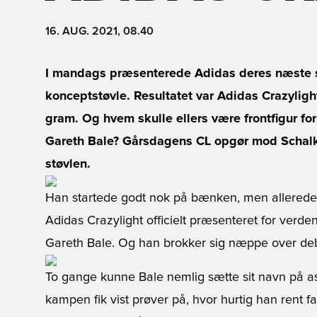
16. AUG. 2021, 08.40
I mandags præsenterede Adidas deres næste 
konceptstøvle. Resultatet var Adidas Crazylig
gram. Og hvem skulle ellers være frontfigur fo
Gareth Bale? Gårsdagens CL opgør mod Schalke 
støvlen.
Han startede godt nok på bænken, men allerede ef
Adidas Crazylight officielt præsenteret for verd
Gareth Bale. Og han brokker sig næppe over de
To gange kunne Bale nemlig sætte sit navn på ass
kampen fik vist prøver på, hvor hurtig han rent f