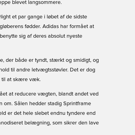
 næppe blevet langsommere.
light et par gange i løbet af de sidste
igløberens fødder. Adidas har formået at
benytte sig af deres absolut nyeste
e, der både er tyndt, stærkt og smidigt, og
hold til andre letvægtsstøvler. Det er dog
til at skære væk.
ået at reducere vægten, blandt andet ved
en om. Sålen hedder stadig Sprintframe
ld er det hele slebet endnu tyndere end
anodiseret belægning, som sikrer den lave