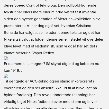
deres Speed Control teknologi. Den golfbold-lignende
tekstur har ellers mere eller mindre været fast inventar
siden den nyeste generation af Mercurial-kollektion blev
præsenteret. Vi har dog også set, hvordan Cristiano
Ronaldo har valgt at spille uden denne tekstur og det har
Nike altså valgt at følge i denne serie. I stedet vil overdelen
blive lavet med et læderfinish, som vi også har set det i
blandt Mercurial Vapor Reflex.
Er du mere til Limegrøn? Så skynd dig ind og køb den nu
-
kun 1949,-.
Til gengæld er ACC-teknologien stadig inkorporeret i
overdelen og den ser absolut ikke ud til at blive lagt på
hylden foreløbig. Den revolutionerende teknologi har
virkelig taget Nikes fodboldstøvler med storm og bliver
efterhånden brugt på alle deres fire siloer. Særligt her i de