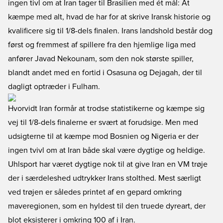
ingen tivl om at Iran tager til Brasilien med ét mål: At
kæmpe med alt, hvad de har for at skrive Iransk historie og
kvalificere sig til 1/8-dels finalen. Irans landshold består dog
først og fremmest af spillere fra den hjemlige liga med
anfører Javad Nekounam, som den nok største spiller,
blandt andet med en fortid i Osasuna og Dejagah, der til
dagligt optræder i Fulham.
Hvorvidt Iran formår at trodse statistikerne og kæmpe sig
vej til 1/8-dels finalerne er svært at forudsige. Men med
udsigterne til at kæmpe mod Bosnien og Nigeria er der
ingen tvivl om at Iran både skal være dygtige og heldige.
Uhlsport har været dygtige nok til at give Iran en VM trøje
der i særdeleshed udtrykker Irans stolthed. Mest særligt
ved trøjen er således printet af en gepard omkring
maveregionen, som en hyldest til den truede dyreart, der
blot eksisterer i omkring 100 af i Iran.