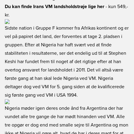
Du kan finde Irans VM landsholdstrøje lige her
- kun 549,-
kr.
Sidste nation i Gruppe F kommer fra Afrikas kontinent og er
vel på papiret det land, der forventes at tage 2. pladsen i
gruppen. Efter at Nigeria har haft svært ved at finde
stabiliteten i resultaterne, ser det endelig ud til at Stephen
Keshi har fundet frem til noget af det rigtige efter at han
overtog ansvaret for landsholdet i 2011. Det vil altså være
første gang at han skal lede Nigeria ved VM. Nigeria
deltager dog ved VM for 5. gang siden at de kvalificerede
sig første gang ved VM i USA 1994.
Nigeria møder igen deres onde ånd fra Argentina der har
vundet alle tre gange de har mødt hinanden ved VM. Alle
tre opgør er dog end med smalle sejre til Argentina og mon
ikke at Nigeria vil gøre alt, hvad de har i deres magt for at