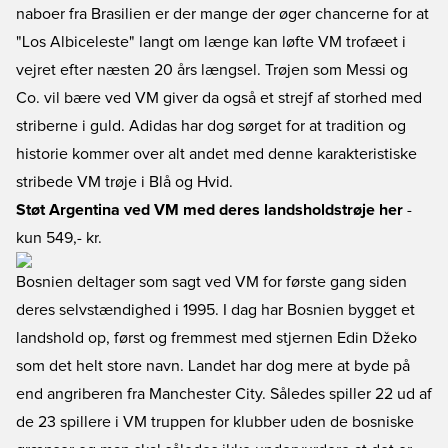
naboer fra Brasilien er der mange der øger chancerne for at
"Los Albiceleste" langt om længe kan løfte VM trofæet i
vejret efter næsten 20 års længsel. Trøjen som Messi og
Co. vil bære ved VM giver da også et strejf af storhed med
striberne i guld. Adidas har dog sørget for at tradition og
historie kommer over alt andet med denne karakteristiske
stribede VM trøje i Blå og Hvid.
Støt Argentina ved VM med deres landsholdstrøje her
-
kun 549,- kr.
Bosnien deltager som sagt ved VM for første gang siden
deres selvstændighed i 1995. I dag har Bosnien bygget et
landshold op, først og fremmest med stjernen Edin Džeko
som det helt store navn. Landet har dog mere at byde på
end angriberen fra Manchester City. Således spiller 22 ud af
de 23 spillere i VM truppen for klubber uden de bosniske