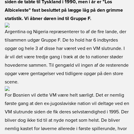
siden de tabte til Tyskland i 1990, men i år er "Los
Albiceleste" fast besluttet på lægge låg på den grimme
statistik. Vi åbner døren ind til Gruppe F.
Argentina og Nigeria repræsenterer to af de fire lande, der
tilsammen udgør Gruppe F. De to hold har 6 indbyrdes
opgør og hele 3 af disse har været ved en VM slutrunde. I
år vil det være tredje gang i træk at de to nationer støder
hovederne sammen. Til gengæld vil ingen af de resterende
opgør være gentagelser ved tidligere opgør på den store
scene.
For Bosnien vil dette VM være helt særligt. Det er nemlig
første gang at den ex-jugoslaviske nation vil deltage ved en
VM slutrunde siden de fik deres selvstændighed i 1995. Der
bliver dog ikke tid til at nyde noget som helst. De bliver
nemlig kastet for løverne allerede i første spillerunde, hvor