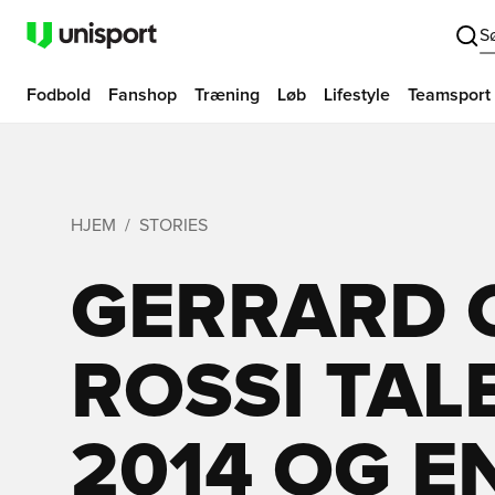
S
Fodbold
Fanshop
Træning
Løb
Lifestyle
Teamsport
HJEM
STORIES
GERRARD 
ROSSI TAL
2014 OG E