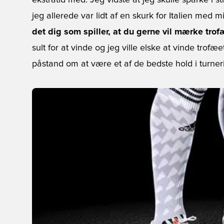
ekstratid med. Jeg vidste at jeg skulle sparke i s
jeg allerede var lidt af en skurk for Italien med 
det dig som spiller, at du gerne vil mærke trofæ
sult for at vinde og jeg ville elske at vinde trofæe
påstand om at være et af de bedste hold i turneri