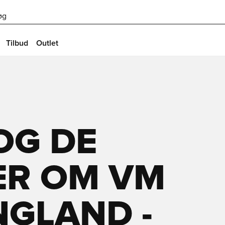
øg
Tilbud
Outlet
OG DE
ER OM VM
NGLAND -