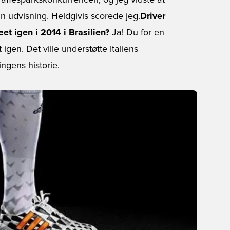
traffesparkskonkurrencen, og jeg vidste at
min udvisning. Heldgivis scorede jeg.
Driver
et igen i 2014 i Brasilien?
Ja! Du for en
t igen. Det ville understøtte Italiens
ngens historie.