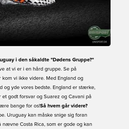
ruguay i den såkaldte "Dødens Gruppe?"
ve at vi er i en hård gruppe. Se på
er kom vi ikke videre. Med England og
ld og yde vores bedste. England er stærke,
ar et godt forsvar og Suarez og Cavani på
være bange for os!
Så hvem går videre?
uppe. Uruguay kan måske snige sig foran
så nævne Costa Rica, som er gode og kan