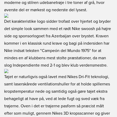
moderne og stilren udebanetrøje i tre toner af grå, hvor
øverste del er mørkest og nederste del lysest.
Det karakteristike logo sidder trofast over hjertet og bryder
det simple look sammen med et rødt Nike swoosh på højre
side og sponsorlogoet fra Azerbaijan over brystet. Kraven
kommer i en klassisk rund krave og bagi på indersiden har
Nike indsat teksten "Campeón del Mundo 1975" for at
mindes en af klubbens mest stolte præstationer, da man
slog Independiente med 2-1 og blev klub verdensmestre.
Tøjet er naturligvis også lavet med Nikes Dri-Fit teknologi,
samt laserskårede ventilationshuller for at holde spillernes
kropstemperatur nede og samtidig også gøre tøjet ekstra
behageligt at have på, ved at lede fugt og sved væk fra
trøjerne. Oven i det er trøjerne pasform så præcist målt
efter som muligt, gennem Nikes 3D kropsscanner og giver