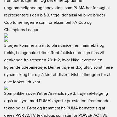
fremtidens stjerner. Og det er netop denne
ungdommelighed og innovation, som PUMA har forsøgt at
repræsentere i den blå 3. trøje, der altså vil blive brugt i
Cup turneringerne som for eksempel FA Cup og
Champions League.
3.trøjen kommer altså i to blå nuancer, en marineblå og
turkis, i diagonale striber. Rent faktisk et design fans vil
genkende fra sæsonen 2011/12, hvor Nike leverede en
lignende udebanetrøje. Denne trøje er dog utvivlsomt mere
dynamisk og har også fået et diskret tvist af limegrøn for at
give looket lidt kant.
Som prikken over i'et er Arsenals nye 3. trøje selvfølgelig
også udstyret med PUMA's nyeste præstationsfremmende
teknologier. Først og fremmest ha PUMA benyttet sig af
deres PWR ACTV teknologi, som står for POWER ACTIVE.