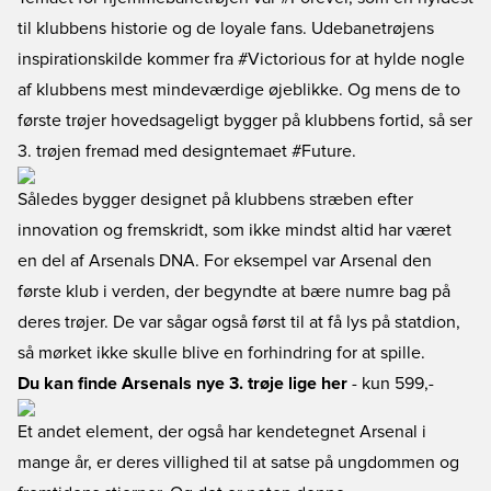
til klubbens historie og de loyale fans. Udebanetrøjens
inspirationskilde kommer fra #Victorious for at hylde nogle
af klubbens mest mindeværdige øjeblikke. Og mens de to
første trøjer hovedsageligt bygger på klubbens fortid, så ser
3. trøjen fremad med designtemaet #Future.
Således bygger designet på klubbens stræben efter
innovation og fremskridt, som ikke mindst altid har været
en del af Arsenals DNA. For eksempel var Arsenal den
første klub i verden, der begyndte at bære numre bag på
deres trøjer. De var sågar også først til at få lys på statdion,
så mørket ikke skulle blive en forhindring for at spille.
Du kan finde Arsenals nye 3. trøje lige her
- kun 599,-
Et andet element, der også har kendetegnet Arsenal i
mange år, er deres villighed til at satse på ungdommen og