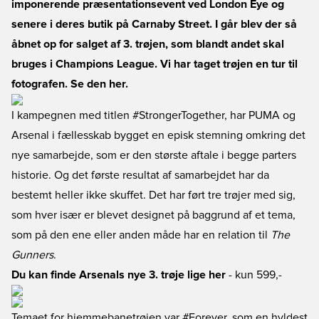
imponerende præsentationsevent ved London Eye og
senere i deres butik på Carnaby Street. I går blev der så
åbnet op for salget af 3. trøjen, som blandt andet skal
bruges i Champions League. Vi har taget trøjen en tur til
fotografen. Se den her.
I kampegnen med titlen #StrongerTogether, har PUMA og
Arsenal i fællesskab bygget en episk stemning omkring det
nye samarbejde, som er den største aftale i begge parters
historie. Og det første resultat af samarbejdet har da
bestemt heller ikke skuffet. Det har ført tre trøjer med sig,
som hver især er blevet designet på baggrund af et tema,
som på den ene eller anden måde har en relation til
The
Gunners
.
Du kan finde Arsenals nye 3. trøje lige her
- kun 599,-
Temaet for hjemmebanetrøjen var #Forever, som en hyldest