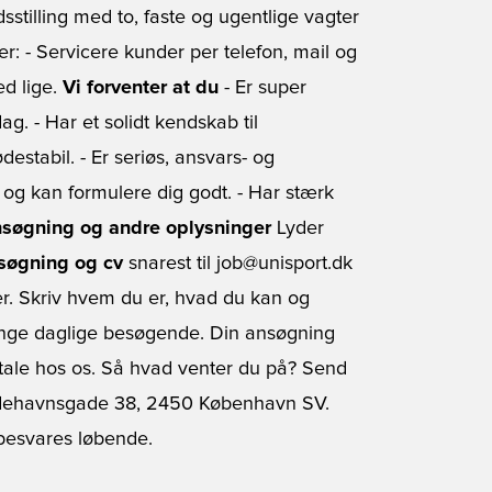
sstilling med to, faste og ugentlige vagter
r: - Servicere kunder per telefon, mail og
ed lige.
Vi forventer at du
- Er super
ag. - Har et solidt kendskab til
destabil. - Er seriøs, ansvars- og
nsk og kan formulere dig godt. - Har stærk
søgning og andre oplysninger
Lyder
søgning og cv
snarest til job@unisport.dk
. Skriv hvem du er, hvad du kan og
mange daglige besøgende. Din ansøgning
amtale hos os. Så hvad venter du på? Send
ådehavnsgade 38, 2450 København SV.
besvares løbende.