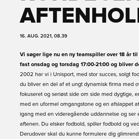
AFTENHOL
16. AUG. 2021, 08.39
Vi søger lige nu en ny teamspiller over 18 år 
fast onsdag og torsdag 17:00-21:00 og bliver d
2002 har vi i Unisport, med stor succes, solgt f
du bliver en del af et ungt dynamisk firma med o
fokuseret og seriøst side om side med dygtige, e
med en uformel omgangstone og en afslappet atm
igang med en videregående uddannelse og ser en
aftenen. Du elsker fodbold, spiller fodbold og ve
Derudover skal du kunne formulere dig glimrende p