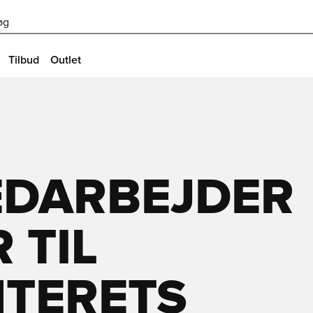
øg
Tilbud
Outlet
EDARBEJDER
 TIL
TERETS