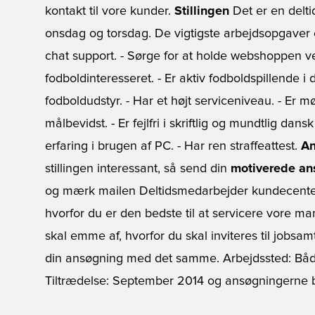
kontakt til vore kunder.
Stillingen
Det er en deltid
onsdag og torsdag. De vigtigste arbejdsopgaver e
chat support. - Sørge for at holde webshoppen v
fodboldinteresseret. - Er aktiv fodboldspillende i d
fodboldudstyr. - Har et højt serviceniveau. - Er mø
målbevidst. - Er fejlfri i skriftlig og mundtlig da
erfaring i brugen af PC. - Har ren straffeattest.
An
stillingen interessant, så send din
motiverede an
og mærk mailen Deltidsmedarbejder kundecenter
hvorfor du er den bedste til at servicere vore 
skal emme af, hvorfor du skal inviteres til jobs
din ansøgning med det samme. Arbejdssted: B
Tiltrædelse: September 2014 og ansøgningerne 