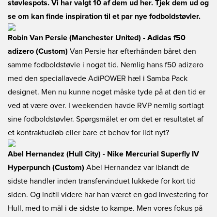
støvlespots. Vi har valgt 10 af dem ud her. Tjek dem ud og
se om kan finde inspiration til et par nye fodboldstøvler.
Robin Van Persie (Manchester United) - Adidas f50
adizero (Custom)
Van Persie har efterhånden båret den
samme fodboldstøvle i noget tid. Nemlig hans f50 adizero
med den speciallavede AdiPOWER hæl i Samba Pack
designet. Men nu kunne noget måske tyde på at den tid er
ved at være over. I weekenden havde RVP nemlig sortlagt
sine fodboldstøvler. Spørgsmålet er om det er resultatet af
et kontraktudløb eller bare et behov for lidt nyt?
Abel Hernandez (Hull City) - Nike Mercurial Superfly IV
Hyperpunch (Custom)
Abel Hernandez var iblandt de
sidste handler inden transfervinduet lukkede for kort tid
siden. Og indtil videre har han været en god investering for
Hull, med to mål i de sidste to kampe. Men vores fokus på