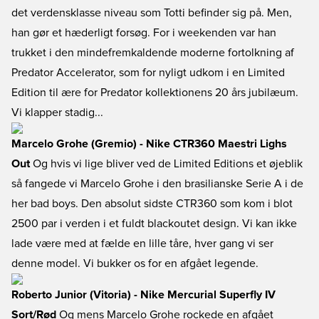
det verdensklasse niveau som Totti befinder sig på. Men,
han gør et hæderligt forsøg. For i weekenden var han
trukket i den mindefremkaldende moderne fortolkning af
Predator Accelerator, som for nyligt udkom i en Limited
Edition til ære for Predator kollektionens 20 års jubilæum.
Vi klapper stadig...
Marcelo Grohe (Gremio) - Nike CTR360 Maestri Lighs
Out
Og hvis vi lige bliver ved de Limited Editions et øjeblik
så fangede vi Marcelo Grohe i den brasilianske Serie A i de
her bad boys. Den absolut sidste CTR360 som kom i blot
2500 par i verden i et fuldt blackoutet design. Vi kan ikke
lade være med at fælde en lille tåre, hver gang vi ser
denne model. Vi bukker os for en afgået legende.
Roberto Junior (Vitoria) - Nike Mercurial Superfly IV
Sort/Rød
Og mens Marcelo Grohe rockede en afgået