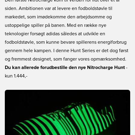
Den første Nitrocharge kom til verden for lidt over et år
siden. Ambitionen var at levere en fodboldstøvle til
markedet, som imødekomme den arbejdsomme og
ustoppelige spiller på banen. Med en række nye
teknologier forsøgt adidas således at udvikle en
fodboldstøvle, som kunne bevare spillerens energiforbrug
gennem hele kampen. I denne Hunt Series er det dog først
og fremmest designet, som fanger vores opmærksomhed.
Du kan allerede forudbestille den nye Nitrocharge Hunt
-
kun 1.444,-