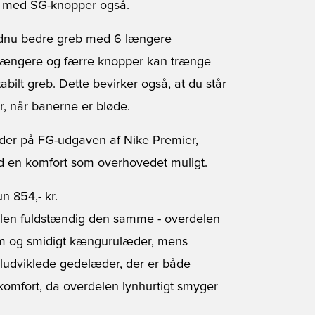
ål med SG-knopper også.
 endnu bedre greb med 6 længere
 længere og færre knopper kan trænge
ilt greb. Dette bevirker også, at du står
r, når banerne er bløde.
der på FG-udgaven af Nike Premier,
god en komfort som overhovedet muligt.
n 854,- kr.
vlen fuldstændig den samme - overdelen
ium og smidigt kængurulæder, mens
ludviklede gedelæder, der er både
 komfort, da overdelen lynhurtigt smyger