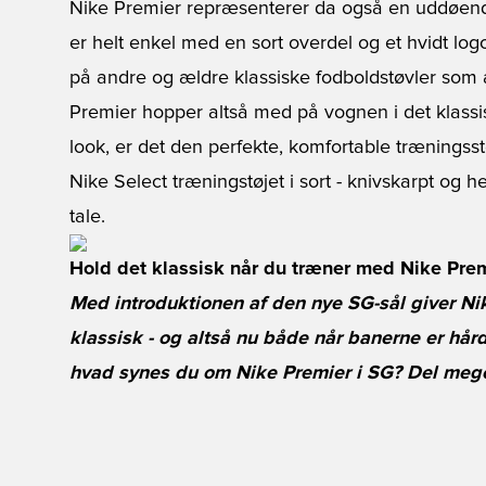
Nike Premier repræsenterer da også en uddøend
er helt enkel med en sort overdel og et hvidt logo
på andre og ældre klassiske fodboldstøvler so
Premier hopper altså med på vognen i det klassiske
look, er det den perfekte, komfortable træningsstø
Nike Select træningstøjet i sort - knivskarpt og h
tale.
Hold det klassisk når du træner med Nike Prem
Med introduktionen af den nye SG-sål giver Ni
klassisk - og altså nu både når banerne er hå
hvad synes du om Nike Premier i SG? Del mege