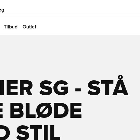
øg
Tilbud
Outlet
ER SG - STÅ
E BLØDE
 STIL