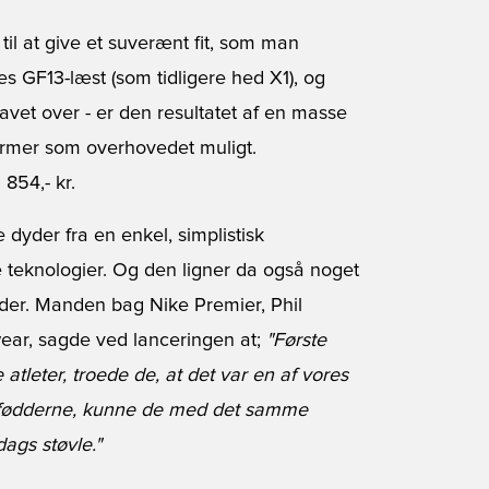
il at give et suverænt fit, som man
es GF13-læst (som tidligere hed X1), og
et over - er den resultatet af en masse
ormer som overhovedet muligt.
 854,- kr.
e dyder fra en enkel, simplistisk
eknologier. Og den ligner da også noget
der. Manden bag Nike Premier, Phil
twear, sagde ved lanceringen at;
"Første
 atleter, troede de, at det var en af vores
 på fødderne, kunne de med det samme
ags støvle."