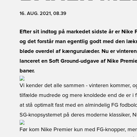
16. AUG. 2021, 08.39
Efter sit indtog på markedet sidste år er Nike 
og det forstår man egentlig godt med den lækr
bløde overdel af kængurulæder. Nu er vinteren 
lanceret en Soft Ground-udgave af Nike Premier
baner.
Vi kender det alle sammen - vinteren kommer, o
tilfælde mudrede og mere knoldede end de er i fo
at stå optimalt fast med en almindelig FG fodbold
SG-knopsystemet på deres moderne klassiker, Ni
Før kom Nike Premier kun med FG-knopper, men nu