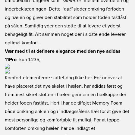
umiddelbart fungerer som
“skelettet”
mellem overdelen og
inderbeklædningen. Dette
“net”
sidder omkring forfoden
og hælen og giver den stabilitet som holder foden fastlåst
på sålen. Samtidig yder den støtte til at levere et yderst
behageligt fit. Alt sammen noget der i sidste ende leverer
optimal komfort.
Vær med til at definere elegance med den nye adidas
11Pro
- kun 1.235,-
Komfort-elementerne sluttet dog ikke her. For udover at
have placeret det nye skelet i hælen, har adidas først og
fremmest sikret støtten i hælen gennem en hælkappe der
holder foden fastlåst. Hertil har de tilføjet Memory Foam
både omkring anklen og i indlægssålens hæl for at give det
mest personlige og komfortable fit muligt. For at toppe
komforten omkring hælen har de indlagt et