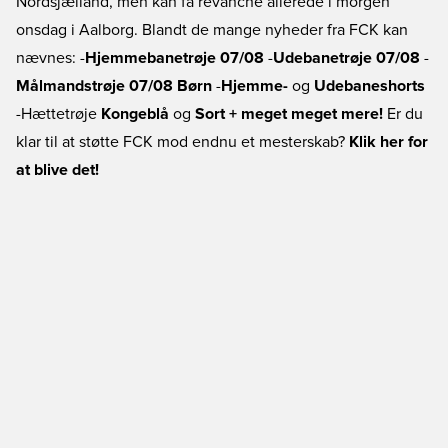
Nordsjælland, men kan få revanche allerede i morgen
onsdag i Aalborg. Blandt de mange nyheder fra FCK kan
nævnes: -
Hjemmebanetrøje 07/08
-
Udebanetrøje 07/08
-
Målmandstrøje 07/08 Børn
-
Hjemme-
og
Udebaneshorts
-Hættetrøje
Kongeblå
og
Sort
+ meget meget mere!
Er du
klar til at støtte FCK mod endnu et mesterskab?
Klik her for
at blive det!