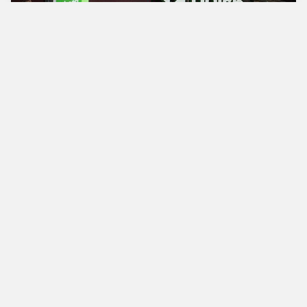
Verdens bedste
fodboldbutik
Man - Tors
10.00 - 18.00
Fre
10.00 - 19.00
Lør
10.00 - 17.00
Søn
11.00 - 16.00