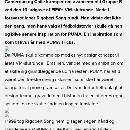
Cameroun og Chile kæmper om avancement i Gruppe B
ved den 16. udgave af FIFA’s VM-slutrunde. Nede i
forsvaret løber Rigobert Song rundt. Han vidste det ikke
den gang, men hans valg af fodboldstøvler skulle gå hen
og blive senere inspiration for PUMA. En inspiration som
kom til livs i år med PUMA Tricks.
Da PUMA skulle komme op med et nyt designkoncept til
årets VM-slutrunde i Brasilien, var det med en ambition om
at skille sig grundlæggende ud fra resten. PUMA har altid
været den frække dreng i klassen, som ikke har været
bange for at prøve grænser af. Det var derfor helt oplagt at
design-teamet gravede ned i historien fra en af deres egne
spillere, da de skulle finde en inspirationskilde.
I 1998 tog Rigobert Song nemlig sagen i egen hånd og
blandede en af PUMA’s gule King med en rød så den