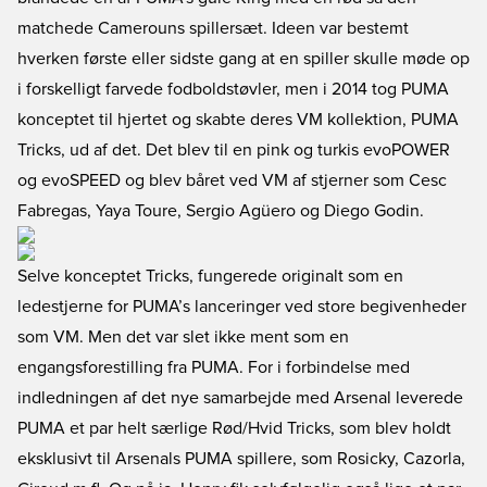
matchede Camerouns spillersæt. Ideen var bestemt
hverken første eller sidste gang at en spiller skulle møde op
i forskelligt farvede fodboldstøvler, men i 2014 tog PUMA
konceptet til hjertet og skabte deres VM kollektion, PUMA
Tricks, ud af det. Det blev til en pink og turkis evoPOWER
og evoSPEED og blev båret ved VM af stjerner som Cesc
Fabregas, Yaya Toure, Sergio Agüero og Diego Godin.
Selve konceptet Tricks, fungerede originalt som en
ledestjerne for PUMA’s lanceringer ved store begivenheder
som VM. Men det var slet ikke ment som en
engangsforestilling fra PUMA. For i forbindelse med
indledningen af det nye samarbejde med Arsenal leverede
PUMA et par helt særlige Rød/Hvid Tricks, som blev holdt
eksklusivt til Arsenals PUMA spillere, som Rosicky, Cazorla,