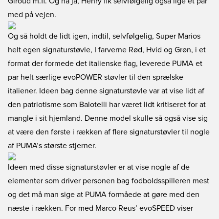
Giroud m.fl. Og nå ja, Henry fik selvfølgelig også lige et par
med på vejen.
Og så holdt de lidt igen, indtil, selvfølgelig, Super Marios
helt egen signaturstøvle, I farverne Rød, Hvid og Grøn, i et
format der formede det italienske flag, leverede PUMA et
par helt særlige evoPOWER støvler til den sprælske
italiener. Ideen bag denne signaturstøvle var at vise lidt af
den patriotisme som Balotelli har været lidt kritiseret for at
mangle i sit hjemland. Denne model skulle så også vise sig
at være den første i rækken af flere signaturstøvler til nogle
af PUMA’s største stjerner.
Ideen med disse signaturstøvler er at vise nogle af de
elementer som driver personen bag fodboldsspilleren mest
og det må man sige at PUMA formåede at gøre med den
næste i rækken. For med Marco Reus’ evoSPEED viser