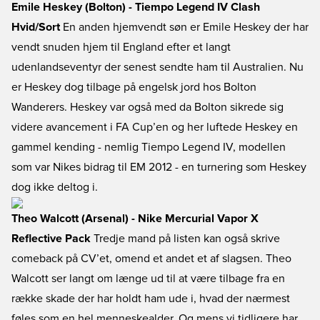
Emile Heskey (Bolton) - Tiempo Legend IV Clash
Hvid/Sort
En anden hjemvendt søn er Emile Heskey der har
vendt snuden hjem til England efter et langt
udenlandseventyr der senest sendte ham til Australien. Nu
er Heskey dog tilbage på engelsk jord hos Bolton
Wanderers. Heskey var også med da Bolton sikrede sig
videre avancement i FA Cup’en og her luftede Heskey en
gammel kending - nemlig Tiempo Legend IV, modellen
som var Nikes bidrag til EM 2012 - en turnering som Heskey
dog ikke deltog i.
Theo Walcott (Arsenal) - Nike Mercurial Vapor X
Reflective Pack
Tredje mand på listen kan også skrive
comeback på CV’et, omend et andet et af slagsen. Theo
Walcott ser langt om længe ud til at være tilbage fra en
række skade der har holdt ham ude i, hvad der nærmest
føles som en hel menneskealder. Og mens vi tidligere har