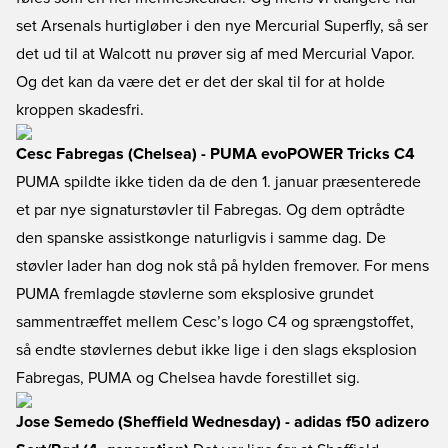
set Arsenals hurtigløber i den nye Mercurial Superfly, så ser
det ud til at Walcott nu prøver sig af med Mercurial Vapor.
Og det kan da være det er det der skal til for at holde
kroppen skadesfri.
Cesc Fabregas (Chelsea) - PUMA evoPOWER Tricks C4
PUMA spildte ikke tiden da de den 1. januar præsenterede
et par nye signaturstøvler til Fabregas. Og dem optrådte
den spanske assistkonge naturligvis i samme dag. De
støvler lader han dog nok stå på hylden fremover. For mens
PUMA fremlagde støvlerne som eksplosive grundet
sammentræffet mellem Cesc’s logo C4 og sprængstoffet,
så endte støvlernes debut ikke lige i den slags eksplosion
Fabregas, PUMA og Chelsea havde forestillet sig.
Jose Semedo (Sheffield Wednesday) - adidas f50 adizero