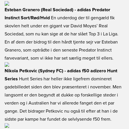
Esteban Granero (Real Sociedad) - adidas Predator
Instinct Sort/Rød/Hvid
En underdog der til gengæld fik
skovlen helt under en gigant var David Moyes’ Real
Sociedad, som nu kan sige at de har slået Top 3 i La Liga.
En af dem der bidrog til den hårdt tjente sejr var Esteban
Granero, som optrådte i den seneste Predator Instinct
farvevariant, som vi ikke har set særlig meget til ellers.
Nikola Petkovic (Sydney FC) - adidas f50 adizero Hunt
Series
Hunt Series har heller ikke ligefrem domineret
gadebilledet siden den blev præsenteret i november. Men
langsomt er den begyndt at dukke op forskellige steder i
verden og i Australien har vi allerede fanget den et par
gange. Det bidrager Petkovic nu også til efter at han i de
sidste par kampe har fundet de selvlysende f50 frem.