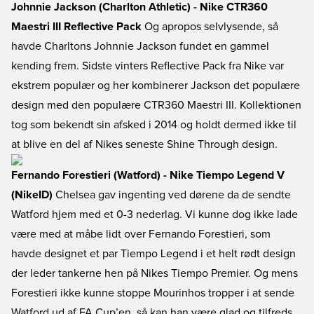
Johnnie Jackson (Charlton Athletic) - Nike CTR360
Maestri III Reflective Pack
Og apropos selvlysende, så
havde Charltons Johnnie Jackson fundet en gammel
kending frem. Sidste vinters Reflective Pack fra Nike var
ekstrem populær og her kombinerer Jackson det populære
design med den populære CTR360 Maestri III. Kollektionen
tog som bekendt sin afsked i 2014 og holdt dermed ikke til
at blive en del af Nikes seneste Shine Through design.
Fernando Forestieri (Watford) - Nike Tiempo Legend V
(NikeID)
Chelsea gav ingenting ved dørene da de sendte
Watford hjem med et 0-3 nederlag. Vi kunne dog ikke lade
være med at måbe lidt over Fernando Forestieri, som
havde designet et par Tiempo Legend i et helt rødt design
der leder tankerne hen på Nikes Tiempo Premier. Og mens
Forestieri ikke kunne stoppe Mourinhos tropper i at sende
Watford ud af FA Cup’en, så kan han være glad og tilfreds