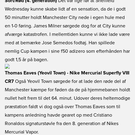
Sort/Rød (4. generation)
Det var lige før at Sheffield
Wednesday kunne skabe lidt af en sensation, da de i godt
50 minutter holdt Manchester City nede i egen hule med
en 1-0 føring. James Milner sørgede dog for at City kunne
afværge katastrofen. I mellemtiden kunne vi ikke lade være
med at bemærke Jose Semedos fodtøj. Han spillede
nemlig Cup kampen i sine f50 adizero som efterhånden har
godt 1,5 år på bagen.
Thomas Eaves (Yeovil Town) - Nike Mercurial Superfly VIII
CR7
Også Yeovil Town sørgede for at lade den røde del af
Manchester kæmpe for føden da de på hjemmebanen holdt
nullet helt frem til det 64. minut. Udover deres heltemodige
præstation faldt vi dog også over Thomas Eaves som til
kampens anledning havde gearet op med Cristiano
Ronaldos signaturstøvle fra den 8. generation af Nikes
Mercurial Vapor.