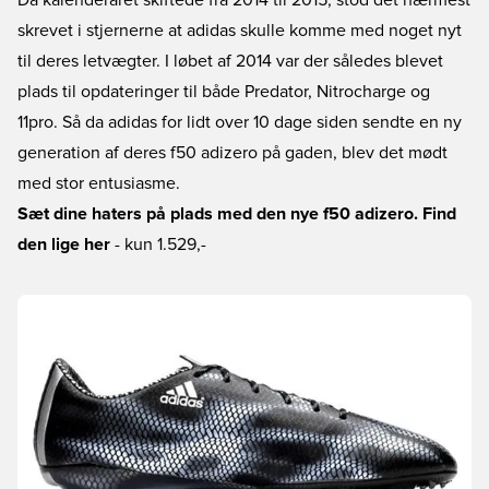
Da kalenderåret skiftede fra 2014 til 2015, stod det nærmest
skrevet i stjernerne at adidas skulle komme med noget nyt
til deres letvægter. I løbet af 2014 var der således blevet
plads til opdateringer til både Predator, Nitrocharge og
11pro. Så da adidas for lidt over 10 dage siden sendte en ny
generation af deres f50 adizero på gaden, blev det mødt
med stor entusiasme.
Sæt dine haters på plads med den nye f50 adizero. Find
den lige her
- kun 1.529,-