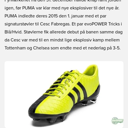
Fyrværkeriet fra den 31. december havde knap ramt jorden
igen, før PUMA var klar med nye eksplosiver til det nye år.
PUMA indledte deres 2015 den 1. januar med et par
signaturstøvler til Cesc Fabregas. Et par evoPOWER Tricks i
Blå/Hvid. Støvlerne fik allerede debut på banen samme dag
da Cesc var med til en mindst lige eksplosiv kamp mellem
Tottenham og Chelsea som endte med et nederlag på 3-5.