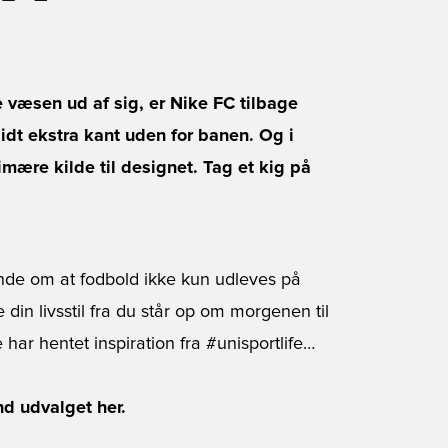
re væsen ud af sig, er Nike FC tilbage
idt ekstra kant uden for banen. Og i
re kilde til designet. Tag et kig på
de om at fodbold ikke kun udleves på
in livsstil fra du står op om morgenen til
har hentet inspiration fra #unisportlife…
nd udvalget her.