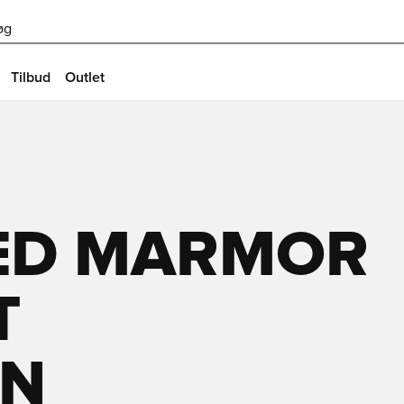
øg
Tilbud
Outlet
MED MARMOR
T
ON