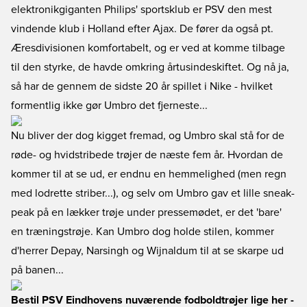
elektronikgiganten Philips' sportsklub er PSV den mest
vindende klub i Holland efter Ajax. De fører da også pt.
Æresdivisionen komfortabelt, og er ved at komme tilbage
til den styrke, de havde omkring årtusindeskiftet. Og nå ja,
så har de gennem de sidste 20 år spillet i Nike - hvilket
formentlig ikke gør Umbro det fjerneste...
Nu bliver der dog kigget fremad, og Umbro skal stå for de
røde- og hvidstribede trøjer de næste fem år. Hvordan de
kommer til at se ud, er endnu en hemmelighed (men regn
med lodrette striber...), og selv om Umbro gav et lille sneak-
peak på en lækker trøje under pressemødet, er det 'bare'
en træningstrøje. Kan Umbro dog holde stilen, kommer
d'herrer Depay, Narsingh og Wijnaldum til at se skarpe ud
på banen...
Bestil PSV Eindhovens nuværende fodboldtrøjer lige her
-