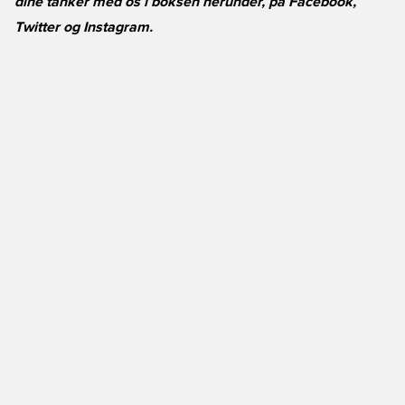
dine tanker med os i boksen herunder, på
Facebook
,
Twitter
og
Instagram
.