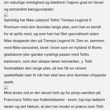
sin naturlige smidighed og blødhed i højere grad en farvet
og behandlet kængurulæder.
Samtidig har Nike udstyret Tottis' Tiempo Legend V
Premium med den ikoniske lange pløs, som han er kendt
for at spille med, og som han har fået speciallavet siden
Nike droppede den på Tiempo Legend IV. Den er, sammen
med Nike-swooshet, lavet i krom som en hyldest til Roms
gladiatorer (der ganske nydeligt passer med Tottis
kælenavn, som den skarpe læser bemærker...). Totti
foretrækker den lange pløs, så han får en renere
sparkeflade især til når han skal lave sine ikoniske chippede
spark.
Med andre ord er der skruet helt op for pimp-værdien på
Francesco Tottis nye fodboldstøvler - krom, top top lækkert
læder og det faktum, at den her model er præcis som Totti