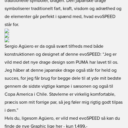
traditionelle symboler, dragen. Den japanske drage
symboliserer traditionelt fart, kraft, visdom og adræthed og
de elementer går perfekt i spænd med, hvad evoSPEED
står for.
Sergio Agüero er da også svært tilfreds med både
konstruktionen og designet af denne evoSPEED: “Jeg er
vild med det nye drage design som PUMA har lavet til os.
Jeg håber at denne japanske drage også står for held og
succes, for jeg får brug for begge dele til at yde mit bedste
gennem de sidste vigtige kampe i sæsonen og også til
Copa America i Chile. Støvlerne er virkelig komfortable,
præcis som mit forrige par, så jeg føler mig rigtig godt tilpas
i dem.”
Hvis du, ligesom Agüero, er vild med evoSPEED så kan du
finde de nye Graphic lige her
- kun 1.499,-