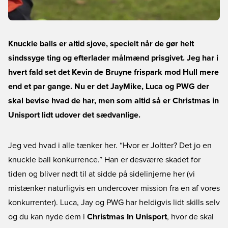
Knuckle balls er altid sjove, specielt når de gør helt
sindssyge ting og efterlader målmænd prisgivet. Jeg har i
hvert fald set det Kevin de Bruyne frispark mod Hull mere
end et par gange. Nu er det JayMike, Luca og PWG der
skal bevise hvad de har, men som altid så er Christmas in
Unisport lidt udover det sædvanlige.
Jeg ved hvad i alle tænker her. “Hvor er Joltter? Det jo en
knuckle ball konkurrence.” Han er desværre skadet for
tiden og bliver nødt til at sidde på sidelinjerne her (vi
mistænker naturligvis en undercover mission fra en af vores
konkurrenter). Luca, Jay og PWG har heldigvis lidt skills selv
og du kan nyde dem i
Christmas In Unisport
, hvor de skal