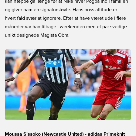
kan næppe gå længe før at Nike hiver Pogba ind i familien
og giver ham en signaturstøvle. Hans boss attitude er i
hvert fald svær at ignorere. Efter at have været ude i flere
måneder var han tilbage i weekenden med et par svedige
unikt designede Magista Obra.
Moussa Sissoko (Newcastle United) - adidas Primeknit