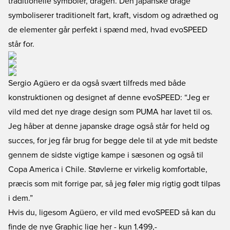
traditionelle symboler, dragen. Den japanske drage
symboliserer traditionelt fart, kraft, visdom og adræthed og
de elementer går perfekt i spænd med, hvad evoSPEED
står for.
Sergio Agüero er da også svært tilfreds med både
konstruktionen og designet af denne evoSPEED: “Jeg er
vild med det nye drage design som PUMA har lavet til os.
Jeg håber at denne japanske drage også står for held og
succes, for jeg får brug for begge dele til at yde mit bedste
gennem de sidste vigtige kampe i sæsonen og også til
Copa America i Chile. Støvlerne er virkelig komfortable,
præcis som mit forrige par, så jeg føler mig rigtig godt tilpas
i dem.”
Hvis du, ligesom Agüero, er vild med evoSPEED så kan du
finde de nye Graphic lige her
- kun 1.499,-