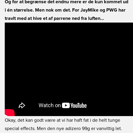
Og for at begrænse det endnu mere er de kun kommet ud
i én størrelse. Men nok om det. For JayMike og PWG har
travlt med at hive et af parrene ned fra luften…
Okay, det kan godt være at vi har haft fat i de helt tunge
special effects. Men den nye adizero 99g er vanvittig let.